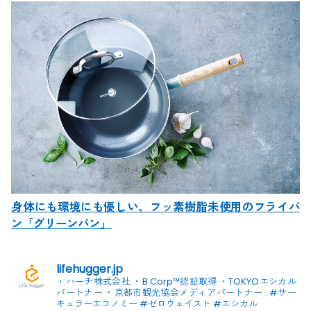
身体にも環境にも優しい、フッ素樹脂未使用のフライパ
ン「グリーンパン」
lifehugger.jp
・ハーチ株式会社
・B Corp™認証取得
・TOKYOエシカル
パートナー
・京都市観光協会メディアパートナー
.
#サー
キュラーエコノミー #ゼロウェイスト
#エシカル