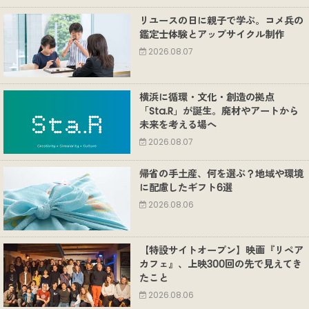
リユースの日に親子で学ぶ。コメ兵の
鑑定士体験とアップサイクル制作
2026.08.07
横浜に循環・文化・創造の拠点
「Sta.R」が誕生。廃材やアートから
未来を考える場へ
2026.08.07
帰省の手土産、何を選ぶ？地域や環境
に配慮したギフト6選
2026.08.06
【特設サイトオープン】映画『リペア
カフェ』、上映300回の先で見えてき
たこと
2026.08.06