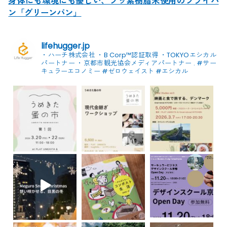
身体にも環境にも優しい、フッ素樹脂未使用のフライパ
ン「グリーンパン」
lifehugger.jp
・ハーチ株式会社
・B Corp™認証取得
・TOKYOエシカル
パートナー
・京都市観光協会メディアパートナー
.
#サー
キュラーエコノミー #ゼロウェイスト
#エシカル