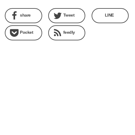
share
Tweet
LINE
Pocket
feedly