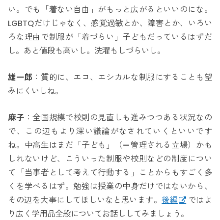
い。でも「着ない自由」がもっと広がるといいのにな。
LGBTQだけじゃなく、感覚過敏とか、障害とか、いろい
ろな理由で制服が「着づらい」子どもだっているはずだ
し。あと値段も高いし。洗濯もしづらいし。
雄一郎
：質的に、エコ、エシカルな制服にすることも望
みにくいしね。
麻子
：全国規模で校則の見直しも進みつつある状況なの
で、この辺もより深い議論がなされていくといいです
ね。中高生はまだ「子ども」（＝管理される立場）かも
しれないけど、こういった制服や校則などの制度につい
て「当事者として考えて行動する」ことからもすごく多
くを学べるはず。勉強は授業の中身だけではないから、
その辺を大事にしてほしいなと思います。
後編
ではよ
り広く学用品全般についてお話ししてみましょう。