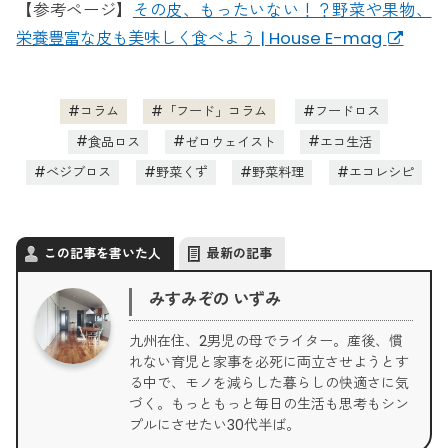
【参考ページ】
その皮、もったいない！？野菜や果物、
栄養豊富な皮も美味しく食べよう | House E-mag
コラム
「フード」コラム
フードロス
食品ロス
ゼロウェイスト
エコ生活
べジブロス
野菜くず
野菜料理
エコレシピ
この記事を書いた人
最新の記事
みすみぞの いずみ
九州在住、2男児の母でライター。産後、慣
れない育児と家事を必死に両立させようとす
る中で、モノを減らした暮らしの快適さに気
づく。もっともっと毎日の生活も思考もシン
プルにさせたい30代半ば。