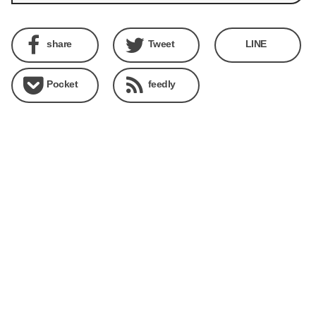
share
Tweet
LINE
Pocket
feedly