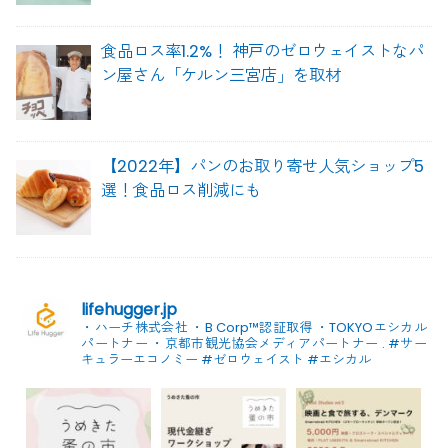
食品ロス率1.2%！ 神戸のゼロウェイストなパ
ン屋さん「ケルン三宮店」を取材
【2022年】パンのお取り寄せ人気ショップ5
選！食品ロス削減にも
lifehugger.jp
・ハーチ株式会社
・B Corp™認証取得
・TOKYOエシカル
パートナー
・京都市観光協会メディアパートナー
.
#サー
キュラーエコノミー #ゼロウェイスト
#エシカル