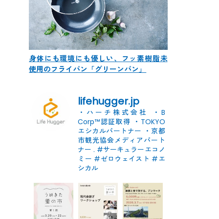
身体にも環境にも優しい、フッ素樹脂未
使用のフライパン「グリーンパン」
lifehugger.jp
・ハーチ株式会社
・B
Corp™認証取得
・TOKYO
エシカルパートナー
・京都
市観光協会メディアパート
ナー
.
#サーキュラーエコノ
ミー #ゼロウェイスト
#エ
シカル