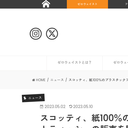
ゼロウェイスト
フ
ゼロウェイストとは？
ゼロウェ
自治体や団体のゼロウェイストな取り組み
ゼロウェイストなライフスタイルとは？
ゼロウェイストを始めたい人へ
ゼロウェイストな情報を集める
日本が抱える課題とは？
世界のゼロウェイスト宣言都市
日本のゼロウェイスト宣言都市
その他の
初めての
コンポス
キッチン
トイレ編
ギフト編
お風呂編
HOME
ニュース
スコッティ、紙100％のプラスチッ
ニュース
2023.05.02
2023.05.10
スコッティ、紙100