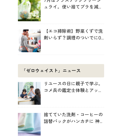
7月はプラスチックフリージ
ュライ。使い捨てプラを減ら
す暮らしの始め方
【エコ掃除術】野菜くずで洗
剤いらず？調理のついでに0
円掃除でキッチンをきれいに
「ゼロウェイスト」ニュース
リユースの日に親子で学ぶ。
コメ兵の鑑定士体験とアップ
サイクル制作
捨てていた洗剤・コーヒーの
詰替パックがハンカチに 神
戸「エコノバ」で回収スター
ト