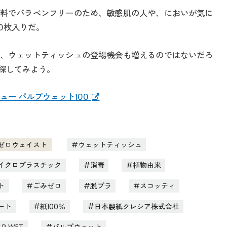
料でパラベンフリーのため、敏感肌の人や、においが気に
0枚入りだ。
、ウェットティッシュの登場機会も増えるのではないだろ
探してみよう。
ュー パルプウェット100
ゼロウェイスト
ウェットティッシュ
イクロプラスチック
消毒
植物由来
ト
ごみゼロ
脱プラ
スコッティ
ート
紙100％
日本製紙クレシア株式会社
LP WET
パルプウェット