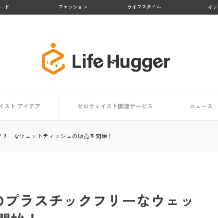
ード
ファッション
ライフスタイル
キッ
イスト アイデア
ゼロウェイスト関連サービス
ニュース
アイデア一覧
方向け
ト編
編
【大阪府】Osakaほかさんマップ
【徳島県 上勝町】日本のゼロウェイスト・タウン
【京都府 亀岡市】かめおかプラスチックごみゼロ宣
【熊本県 黒川温泉】地域コンポストプロジェクト
【鹿児島県 大崎市】リサイクル率No.１の町
【京都府 京都市】京都市のごみゼロ対策とは？
生活で役立つアプリ・マップまとめ
ゼロウェイストを体験する
クフリーなウェットティッシュの販売を開始！
言
％のプラスチックフリーなウェッ