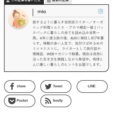
この記事を書いた人
最新の記事
mia
旅するように暮らす自然派ライター／オーガ
ニック料理ソムリエ ・アロマ検定一級 | バッ
クパックに暮らしの全てを詰め込み世界一
周。4年に渡る旅の後、AUSに移住し約7年暮
らす。移動の多い人生で、気付けばゆるめの
ミニマリストに。 ライターとして旅行誌や
情報誌、WEBマガジンで執筆。現在は自然に
沿った生き方を実践しながら発信中。地球と
人に優しい暮らしのヒントをお届けします。
share
Tweet
LINE
Pocket
feedly