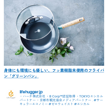
身体にも環境にも優しい、フッ素樹脂未使用のフライパ
ン「グリーンパン」
lifehugger.jp
・ハーチ株式会社
・B Corp™認証取得
・TOKYOエシカル
パートナー
・京都市観光協会メディアパートナー
.
#サー
キュラーエコノミー #ゼロウェイスト
#エシカル