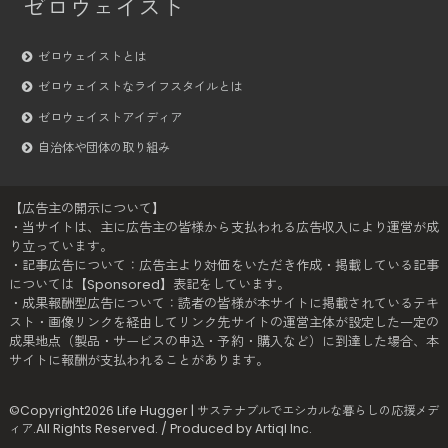
ゼロウェイスト
ゼロウェイストとは
ゼロウェイストなライフスタイルとは
ゼロウェイストアイディア
自治体や団体の取り組み
【広告主の開示について】
・当サイトは、主に広告主の皆様から支払われる広告収入により運営が成
り立っています。
・記事広告について：広告主より対価をいただき作成・掲載している記事
については【Sponsored】表記をしています。
・成果報酬型広告について：読者の皆様が本サイトに掲載されているテキ
スト・画像リンクを経由してリンク先サイトの運営主体が設定した一定の
成果地点（製品・サービスの申込・予約・購入など）に到達した場合、本
サイトに報酬が支払われることがあります。
©Copyright2026
Life Hugger | サステナブルでエシカルな暮らしの応援メデ
ィア
.All Rights Reserved. / Produced by
Artiql Inc.