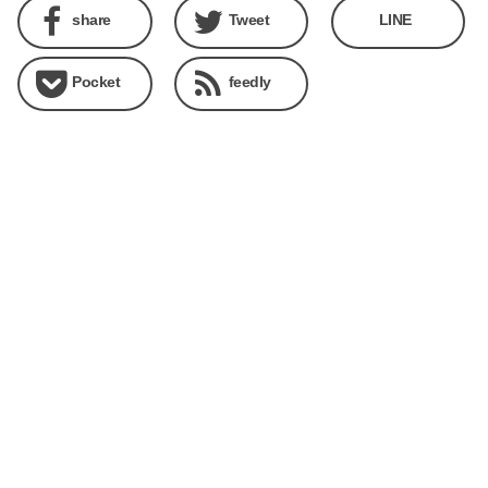
share
Tweet
LINE
Pocket
feedly