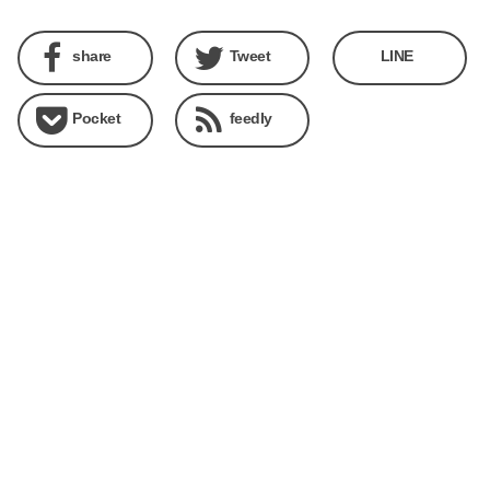
share
Tweet
LINE
Pocket
feedly