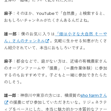
全体の「循環」について記された大作。
麻子
：そのほか、YouTubeで「自然農」と検索すると、
おもしろいチャンネルがたくさんあるんだよね。
雄一郎
：僕のお気に入りは
「畑は小さな大自然 そーや
ん」さんのチャンネル
。気軽に生かせる知恵がたくさ
ん紹介されていて、本当におもしろいですよ。
麻子
：都会などで、庭がない方は、近場の有機農家さん
のオープンファームや「援農」（＝農作業体験）に参加
するのもおすすめです。子どもと一緒に参加できたらた
のしそう。
雄一郎
：神奈川や東京の方には、横須賀の
sho farmさん
の援農にぜひ参加していただきたいな。リジェネラテ
ィブをベースにした、本当に魅力的かつ本質的なファー