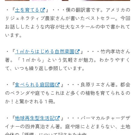
・『
土を育てる
』・・・僕の翻訳書です。アメリカの
リジェネラティブ農家さんが書いたベストセラー。今回
お話ししたような内容が壮大なスケールの中で書かれて
います。
・『
１㎡からはじめる自然菜園
』・・・竹内孝功さん
著。「１㎡から」という気軽さが魅力。わかりやすく
て、いつも繰り返し参照しています。
・『
食べられる庭図鑑
』・・・良原リエさん著。都会
のベランダや庭でもこれほど多くの植物を育てられるの
か！と驚かされる１冊。
・『
地球再生型生活記
』・・・パーマカルチャーデザ
イナーの四井真治さん著。庭や畑にとどまらない、土地