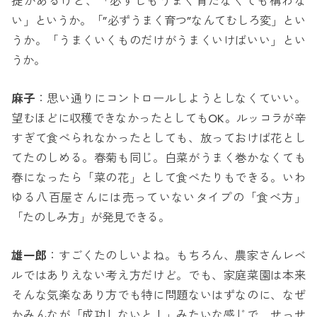
提があるけど、「必ずしもうまく育たなくても構わな
い」というか。「”必ずうまく育つ”なんてむしろ変」とい
うか。「うまくいくものだけがうまくいけばいい」とい
うか。
麻子
：思い通りにコントロールしようとしなくていい。
望むほどに収穫できなかったとしてもOK。ルッコラが辛
すぎて食べられなかったとしても、放っておけば花とし
てたのしめる。春菊も同じ。白菜がうまく巻かなくても
春になったら「菜の花」として食べたりもできる。いわ
ゆる八百屋さんには売っていないタイプの「食べ方」
「たのしみ方」が発見できる。
雄一郎
：すごくたのしいよね。もちろん、農家さんレベ
ルではありえない考え方だけど。でも、家庭菜園は本来
そんな気楽なあり方でも特に問題ないはずなのに、なぜ
かみんなが「成功しないと！」みたいな感じで、せっせ