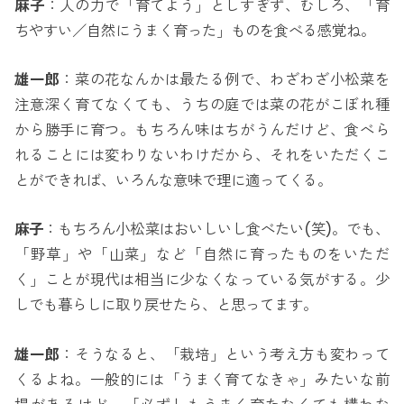
麻子
：人の力で「育てよう」としすぎず、むしろ、「育
ちやすい／自然にうまく育った」ものを食べる感覚ね。
雄一郎
：菜の花なんかは最たる例で、わざわざ小松菜を
注意深く育てなくても、うちの庭では菜の花がこぼれ種
から勝手に育つ。もちろん味はちがうんだけど、食べら
れることには変わりないわけだから、それをいただくこ
とができれば、いろんな意味で理に適ってくる。
麻子
：もちろん小松菜はおいしいし食べたい(笑)。でも、
「野草」や「山菜」など「自然に育ったものをいただ
く」ことが現代は相当に少なくなっている気がする。少
しでも暮らしに取り戻せたら、と思ってます。
雄一郎
：そうなると、「栽培」という考え方も変わって
くるよね。一般的には「うまく育てなきゃ」みたいな前