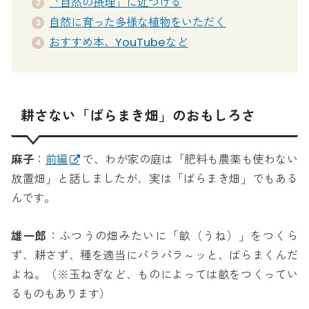
「自然の摂理」に近づける
自然に育った多様な植物をいただく
おすすめ本、YouTubeなど
耕さない「ばらまき畑」のおもしろさ
麻子
：
前編
で、わが家の庭は「肥料も農薬も使わない
放置畑」と話しましたが、実は「ばらまき畑」でもある
んです。
雄一郎
：ふつうの畑みたいに「畝（うね）」をつくら
ず、耕さず、種を適当にパラパラ～ッと、ばらまくんだ
よね。（※玉ねぎなど、ものによっては畝をつくってい
るものもあります）