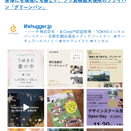
身体にも環境にも優しい、フッ素樹脂未使用のフライパ
ン「グリーンパン」
lifehugger.jp
・ハーチ株式会社
・B Corp™認証取得
・TOKYOエシカル
パートナー
・京都市観光協会メディアパートナー
.
#サー
キュラーエコノミー #ゼロウェイスト
#エシカル