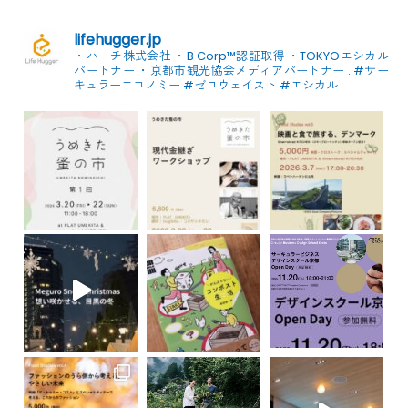
lifehugger.jp
・ハーチ株式会社
・B Corp™認証取得
・TOKYOエシカル
パートナー
・京都市観光協会メディアパートナー
.
#サー
キュラーエコノミー #ゼロウェイスト
#エシカル