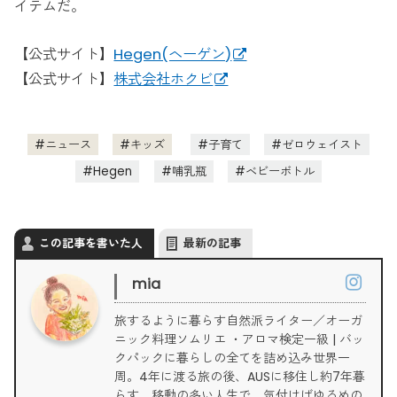
イテムだ。
【公式サイト】
Hegen(ヘーゲン)
【公式サイト】
株式会社ホクビ
ニュース
キッズ
子育て
ゼロウェイスト
Hegen
哺乳瓶
ベビーボトル
この記事を書いた人
最新の記事
mia
旅するように暮らす自然派ライター／オーガ
ニック料理ソムリエ ・アロマ検定一級 | バッ
クパックに暮らしの全てを詰め込み世界一
周。4年に渡る旅の後、AUSに移住し約7年暮
らす。移動の多い人生で、気付けばゆるめの