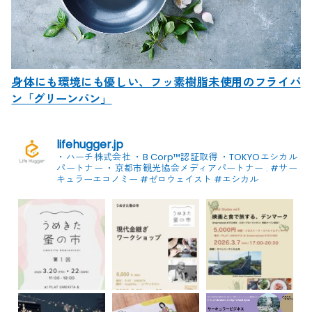
身体にも環境にも優しい、フッ素樹脂未使用のフライパ
ン「グリーンパン」
lifehugger.jp
・ハーチ株式会社
・B Corp™認証取得
・TOKYOエシカル
パートナー
・京都市観光協会メディアパートナー
.
#サー
キュラーエコノミー #ゼロウェイスト
#エシカル