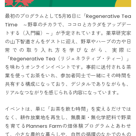
最初のプログラムとして5月16日に「Regenerative Tea
Time ～野草のチカラで、ココロとカラダをアップデー
トする（入門編）～」が予定されています。薬草研究家
の山下智道さんをゲストに迎え、野草やハーブの力や日
常での取り入れ方を学びながら、実際に
「Regenerative Tea（リジェネラティブ・ティー）」
を味わうオンラインイベントです。事前に送付される茶
葉を使ってお茶をいれ、参加者同士で一緒にその時間を
共有する構成になっており、デジタルでありながらも、
リアルなつながりを感じられる内容になっています。
イベントは、単に「お茶を飲む時間」を変えるだけでは
なく、耕作放棄地を再生し、無農薬・無化学肥料で野菜
を育てるPlanners Farmの畑体験プログラムとあわせ
て、小さな農的な暮らしや、自然の循環のなかでのもの