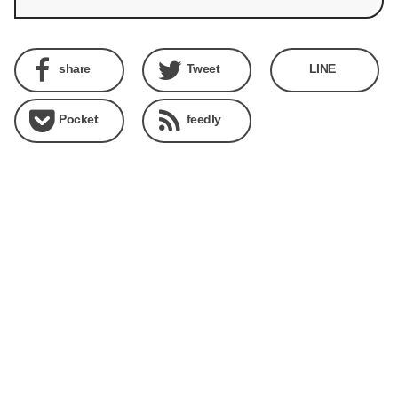
share
Tweet
LINE
Pocket
feedly