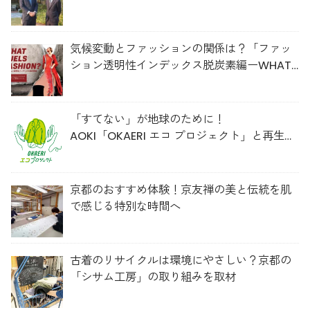
理由
気候変動とファッションの関係は？「ファッ
ション透明性インデックス脱炭素編ーWHAT
FUELS FASHION?ー」日本語版公開
「すてない」が地球のために！
AOKI「OKAERI エコ プロジェクト」と再生ウ
ールのスニーカー
京都のおすすめ体験！京友禅の美と伝統を肌
で感じる特別な時間へ
古着のリサイクルは環境にやさしい？京都の
「シサム工房」の取り組みを取材