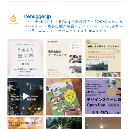
lifehugger.jp
・ハーチ株式会社
・B Corp™認証取得
・TOKYOエシカル
パートナー
・京都市観光協会メディアパートナー
.
#サー
キュラーエコノミー #ゼロウェイスト
#エシカル