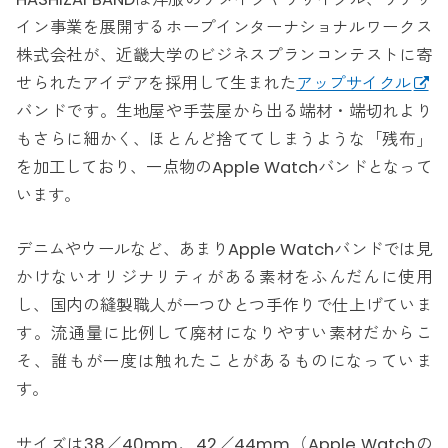
イン事業を展開するホープインターナショナルワークス
株式会社が、近畿大学のビジネスプランコンテストに寄
せられたアイデアを採用して生まれた
アップサイクル
バンドです。生地屋や手芸屋から出る端材・端切れより
もさらに細かく、ほとんど捨ててしまうような「残布」
を加工しており、一点物のApple Watchバンドとなって
います。
デニムやウールなど、あまりApple Watchバンドでは見
かけないオリジナリティがある素材をふんだんに使用
し、国内の縫製職人が一つひとつ手作りで仕上げていま
す。流通量に比例して廃材になりやすい素材だからこ
そ、誰もが一度は触れたことがあるものになっていま
す。
サイズは38／40mm、42／44mm（Apple Watchの