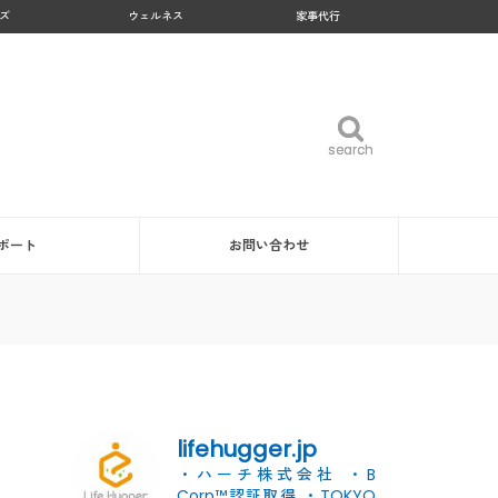
ズ
ウェルネス
家事代行
search
search
ポート
お問い合わせ
lifehugger.jp
・ハーチ株式会社
・B
Corp™認証取得
・TOKYO