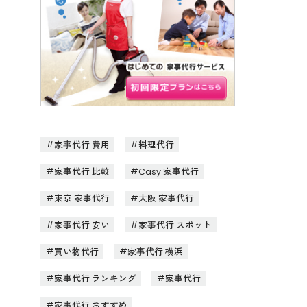
家事代行 費用
料理代行
家事代行 比較
Casy 家事代行
東京 家事代行
大阪 家事代行
家事代行 安い
家事代行 スポット
買い物代行
家事代行 横浜
家事代行 ランキング
家事代行
家事代行 おすすめ