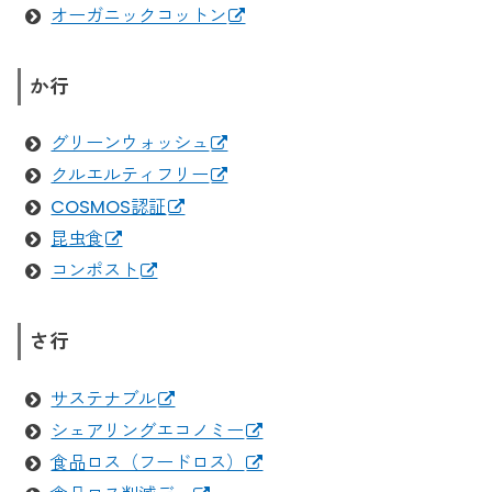
オーガニックコットン
ージュライ」とは？7月は脱プラ生活にチャレンジ！
2021/6/22
サステナブルランドリーとは？洗濯回数を
か行
見直して、エコで快適な洗濯ライフを！
グリーンウォッシュ
クルエルティフリー
COSMOS認証
昆虫食
コンポスト
さ行
サステナブル
シェアリングエコノミー
食品ロス（フードロス）