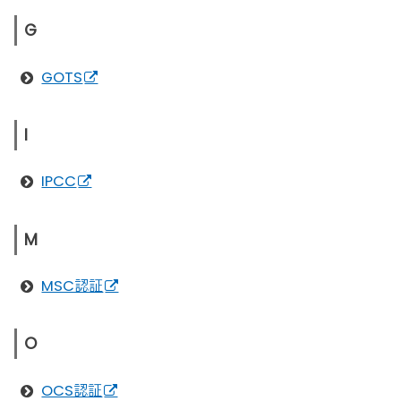
G
GOTS
I
IPCC
M
MSC認証
O
OCS認証