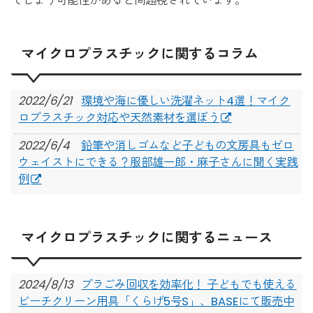
てしまう可能性があると問題視されています。
マイクロプラスチックに関するコラム
2022/6/21
環境や海に優しい洗濯ネット4選！マイク
ロプラスチック対応や天然素材を選ぼう
2022/6/4
鉛筆や消しゴムなど子どもの文房具もゼロ
ウェイストにできる？服部雄一郎・麻子さんに聞く実践
例
2021/7/2
世界3億人が参加する「プラスチックフリ
ージュライ」とは？7月は脱プラ生活にチャレンジ！
マイクロプラスチックに関するニュース
2021/6/22
サステナブルランドリーとは？洗濯回数を
見直して、エコで快適な洗濯ライフを！
2024/8/13
プラごみ回収を効率化！ 子どもでも使える
2021/1/30
地球にも身体にも優しい、自然素材の布マ
ビーチクリーン用具「くらげ5号S」、BASEにて販売中