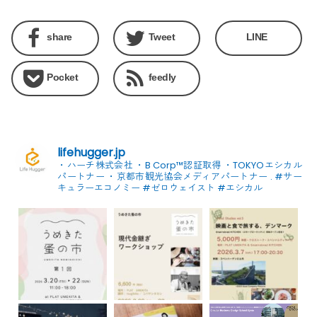
share
Tweet
LINE
Pocket
feedly
lifehugger.jp
・ハーチ株式会社
・B Corp™認証取得
・TOKYOエシカル
パートナー
・京都市観光協会メディアパートナー
.
#サー
キュラーエコノミー #ゼロウェイスト
#エシカル