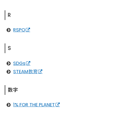
R
RSPO
S
SDGs
STEAM教育
数字
1% FOR THE PLANET