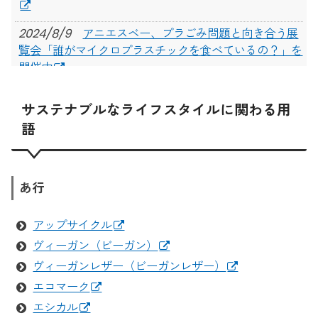
スクを使ってみよう
2024/8/9
アニエスベー、プラごみ問題と向き合う展
覧会「誰がマイクロプラスチックを食べているの？」を
開催中
2023/5/2
スコッティ、紙100％のプラスチックフリ
サステナブルなライフスタイルに関わる用
ーなウェットティッシュの販売を開始！
語
2022/7/20
ベルリン発のマイクロプラスチック排出を
85％削減する洗濯ネット「LAUNDRY NET Micro」販売
開始
あ行
2022/1/20
子どもと環境について学ぶ！映画「マイク
ロプラスチック・ストーリー」オンラインプレミア鑑賞
アップサイクル
会開催
ヴィーガン（ビーガン）
ヴィーガンレザー（ビーガンレザー）
2021/9/4
日本初の完全プラスチックフリーを実現！
秋メイクにぴったりなエシカルリップが誕生
エコマーク
エシカル
2021/7/2
世界3億人が参加する「プラスチックフリ