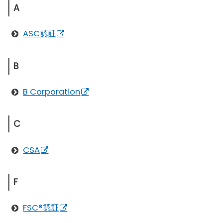
A
ASC認証
B
B Corporation
C
CSA
F
FSC®認証