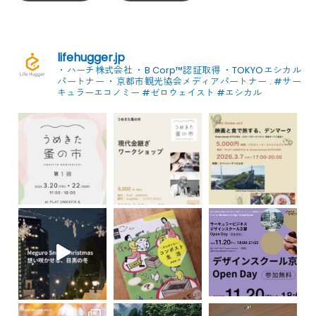
lifehugger.jp
・ハーチ株式会社
・B Corp™認証取得
・TOKYOエシカル
パートナー
・京都市観光協会メディアパートナー
.
#サー
キュラーエコノミー #ゼロウェイスト
#エシカル