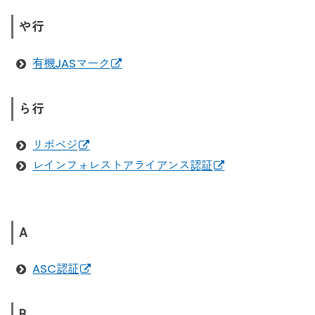
や行
有機JASマーク
ら行
リボベジ
レインフォレストアライアンス認証
A
ASC認証
B