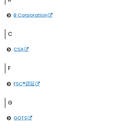
B Corporation
C
CSA
F
FSC®認証
G
GOTS