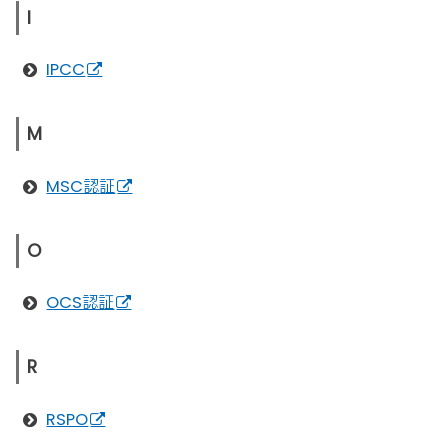
I
IPCC
M
MSC認証
O
OCS認証
R
RSPO