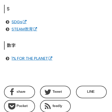
S
SDGs
STEAM教育
数字
1% FOR THE PLANET
share
Tweet
LINE
Pocket
feedly