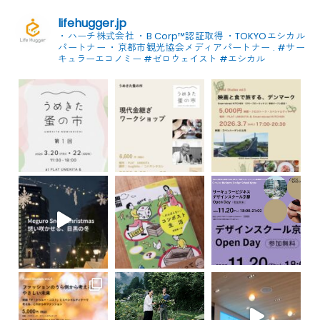
lifehugger.jp
・ハーチ株式会社
・B Corp™認証取得
・TOKYOエシカル
パートナー
・京都市観光協会メディアパートナー
.
#サー
キュラーエコノミー #ゼロウェイスト
#エシカル