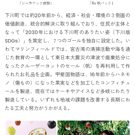
下川町では約20年前から、経済・社会・環境の３側面の
価値創造、統合的解決に取り組んでおり、住民が主体と
なって「2030年における下川町のありたい姿（下川版
SDGs）」を策定し、７つのゴールを独自に設定した。い
わてマリンフィールドでは、宮古湾の清掃活動や海を通
じた教育の一環として東日本大震災の津波で廃棄処分に
なったクルーザーヨットのセール（帆）を再利用して作
られたお礼品を企画。甲斐国物語は、16年前からハネモ
ノ（傷もの）になった果実などを加工したコンフィチュ
ールを製造、現在ではケーキやアイスなど多岐にわたり
製造している。いずれも地域の課題を改善する長期にわ
たる工夫と努力がうかがえる。