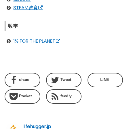
STEAM教育
数字
1% FOR THE PLANET
share
Tweet
LINE
Pocket
feedly
lifehugger.jp