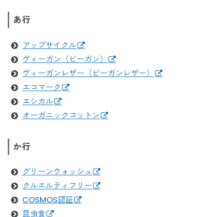
2023/5/23
5月30日は「ごみゼロ」の日。SNS の投稿
あ行
が寄付につながる「530ACTION WEEK」に参加しよ
う！
アップサイクル
ヴィーガン（ビーガン）
2021/9/25
アメリカ発、注目のアウトドアギアブラン
ヴィーガンレザー（ビーガンレザー）
ド「Cotopaxi」より秋冬の新作バッグが登場！
エコマーク
エシカル
オーガニックコットン
か行
グリーンウォッシュ
クルエルティフリー
COSMOS認証
昆虫食