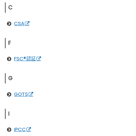
C
CSA
F
FSC®認証
G
GOTS
I
IPCC