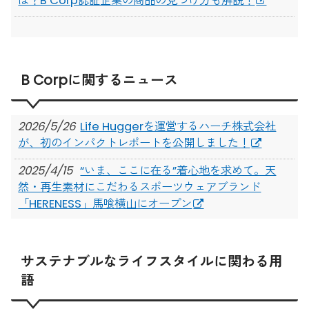
は？B Corp認証企業の商品の見つけ方も解説！
B Corpに関するニュース
2026/5/26
Life Huggerを運営するハーチ株式会社
が、初のインパクトレポートを公開しました！
2025/4/15
“いま、ここに在る”着心地を求めて。天
然・再生素材にこだわるスポーツウェアブランド
「HERENESS」馬喰横山にオープン
2023/12/18
持続可能なファッション産業を目指す
ADOORLINK、国際認証「B Corp」を取得。「従業
サステナブルなライフスタイルに関わる用
員」分野で高い評価
語
2023/12/14
ヴィーガンアウターブランド「SAVE THE
DUCK」が長期ポップアップストアを開催中