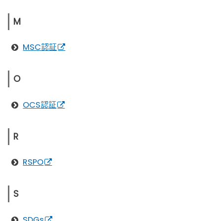
M
MSC認証
O
OCS認証
R
RSPO
S
SDGs