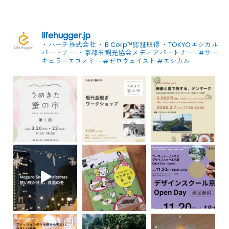
lifehugger.jp
・ハーチ株式会社
・B Corp™認証取得
・TOKYOエシカル
パートナー
・京都市観光協会メディアパートナー
.
#サー
キュラーエコノミー #ゼロウェイスト
#エシカル