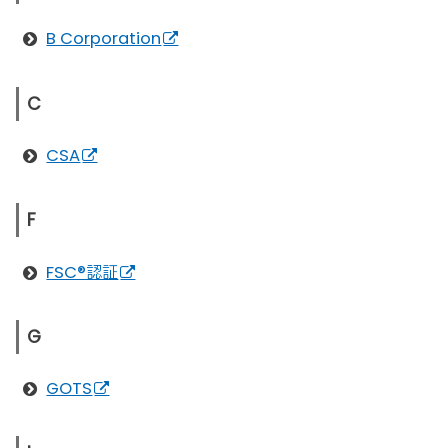
B Corporation
C
CSA
F
FSC®認証
G
GOTS