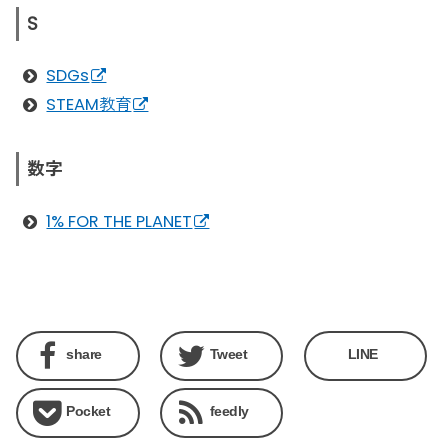
S
SDGs
STEAM教育
数字
1% FOR THE PLANET
share
Tweet
LINE
Pocket
feedly