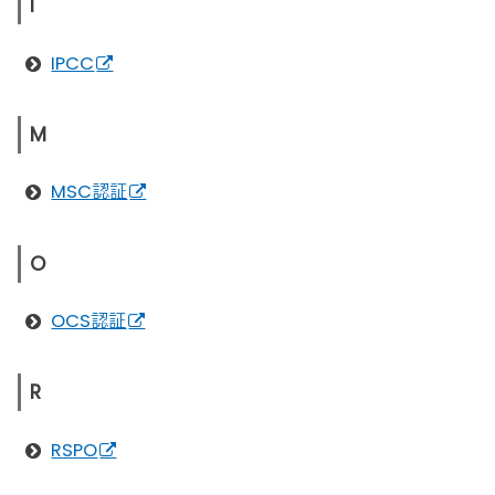
I
IPCC
M
MSC認証
O
OCS認証
R
RSPO