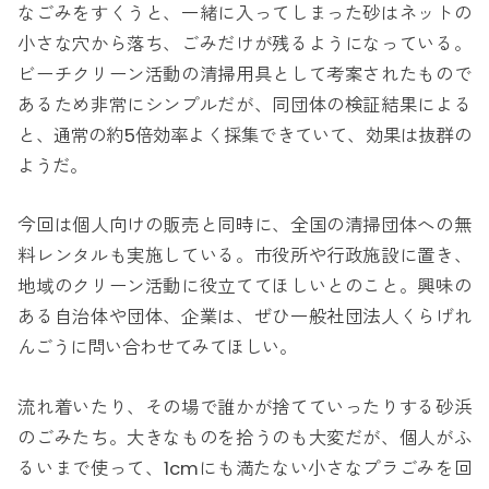
なごみをすくうと、一緒に入ってしまった砂はネットの
小さな穴から落ち、ごみだけが残るようになっている。
ビーチクリーン活動の清掃用具として考案されたもので
あるため非常にシンプルだが、同団体の検証結果による
と、通常の約5倍効率よく採集できていて、効果は抜群の
ようだ。
今回は個人向けの販売と同時に、全国の清掃団体への無
料レンタルも実施している。市役所や行政施設に置き、
地域のクリーン活動に役立ててほしいとのこと。興味の
ある自治体や団体、企業は、ぜひ一般社団法人くらげれ
んごうに問い合わせてみてほしい。
流れ着いたり、その場で誰かが捨てていったりする砂浜
のごみたち。大きなものを拾うのも大変だが、個人がふ
るいまで使って、1cmにも満たない小さなプラごみを回