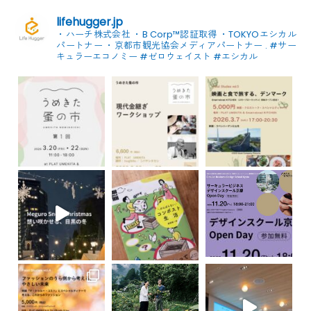
lifehugger.jp
・ハーチ株式会社
・B Corp™認証取得
・TOKYOエシカル
パートナー
・京都市観光協会メディアパートナー
.
#サー
キュラーエコノミー #ゼロウェイスト
#エシカル