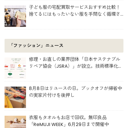
子ども服の宅配買取サービスおすすめ比較！
捨てるにはもったいない服を手間なく循環さ
せよう
「ファッション」ニュース
修理・お直しの業界団体「日本サステナブル
リペア協会（JSRA）」が設立。技術標準化や
人材育成を推進
8月8日はリユースの日。ブックオフが帰省中
の実家片付けを後押し
衣服もタオルもお店で回収。無印良品
「ReMUJI WEEK」6月29日まで開催中