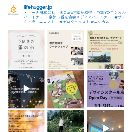
lifehugger.jp
・ハーチ株式会社
・B Corp™認証取得
・TOKYOエシカル
パートナー
・京都市観光協会メディアパートナー
.
#サー
キュラーエコノミー #ゼロウェイスト
#エシカル