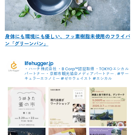
身体にも環境にも優しい、フッ素樹脂未使用のフライパ
ン「グリーンパン」
lifehugger.jp
・ハーチ株式会社
・B Corp™認証取得
・TOKYOエシカル
パートナー
・京都市観光協会メディアパートナー
.
#サー
キュラーエコノミー #ゼロウェイスト
#エシカル