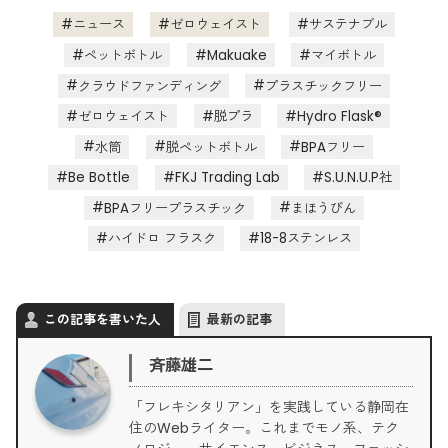
ニュース
ゼロウェイスト
サステナブル
ペットボトル
Makuake
マイボトル
クラウドファンディング
プラスチックフリー
ゼロウェイスト
脱プラ
Hydro Flask®
水筒
脱ペットボトル
BPAフリー
Be Bottle
FKJ Trading Lab
S.U.N.U.P社
BPAフリープラスチック
まほうびん
ハイドロ フラスク
18-8ステンレス
この記事を書いた人
最新の記事
斉藤雄二
「フレキシタリアン」を実践している静岡在
住のWebライター。これまでモノ系、テク