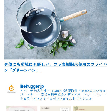
身体にも環境にも優しい、フッ素樹脂未使用のフライパ
ン「グリーンパン」
lifehugger.jp
・ハーチ株式会社
・B Corp™認証取得
・TOKYOエシカル
パートナー
・京都市観光協会メディアパートナー
.
#サー
キュラーエコノミー #ゼロウェイスト
#エシカル