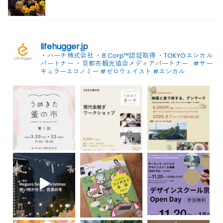
lifehugger.jp
・ハーチ株式会社
・B Corp™認証取得
・TOKYOエシカル
パートナー
・京都市観光協会メディアパートナー
.
#サー
キュラーエコノミー #ゼロウェイスト
#エシカル