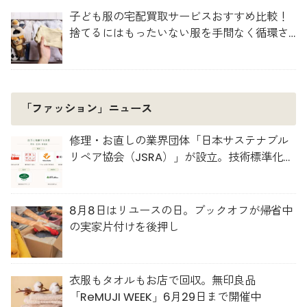
子ども服の宅配買取サービスおすすめ比較！
捨てるにはもったいない服を手間なく循環さ
せよう
「ファッション」ニュース
修理・お直しの業界団体「日本サステナブル
リペア協会（JSRA）」が設立。技術標準化や
人材育成を推進
8月8日はリユースの日。ブックオフが帰省中
の実家片付けを後押し
衣服もタオルもお店で回収。無印良品
「ReMUJI WEEK」6月29日まで開催中