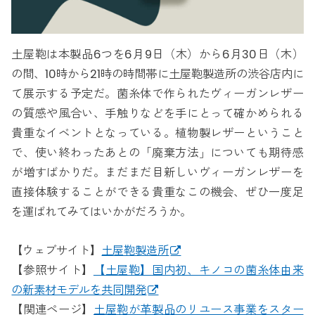
土屋鞄は本製品6つを6月9日（木）から6月30日（木）
の間、10時から21時の時間帯に土屋鞄製造所の渋谷店内に
て展示する予定だ。菌糸体で作られたヴィーガンレザー
の質感や風合い、手触りなどを手にとって確かめられる
貴重なイベントとなっている。植物製レザーということ
で、使い終わったあとの「廃棄方法」についても期待感
が増すばかりだ。まだまだ目新しいヴィーガンレザーを
直接体験することができる貴重なこの機会、ぜひ一度足
を運ばれてみてはいかがだろうか。
【ウェブサイト】
土屋鞄製造所
【参照サイト】
【土屋鞄】国内初、キノコの菌糸体由来
の新素材モデルを共同開発
【関連ページ】
土屋鞄が革製品のリユース事業をスター