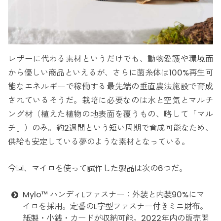
レザーに代わる素材というだけでも、動物愛護や環境面
から優しい商品といえるが、さらに菌糸体は100%再生可
能なエネルギーで稼働する最先端の垂直農法施設で育成
されているそうだ。栽培に必要なのは水と空気とマルチ
ング材（植えた植物の地表面を覆うもの、略して「マル
チ」）のみ。約2週間という短い周期で育成可能なため、
供給も安定している夢のような素材となっている。
今回、マイロを使って試作した製品は次の6つだ。
Mylo™ ハンディLファスナー：外装と内装90%にマ
イロを採用。定番のL字型ファスナー付きミニ財布。
紙製・小銭・カードが収納可能。2022年内の販売開