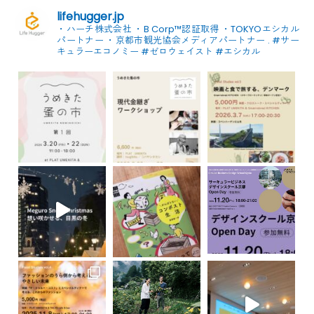
lifehugger.jp
・ハーチ株式会社
・B Corp™認証取得
・TOKYOエシカル
パートナー
・京都市観光協会メディアパートナー
.
#サー
キュラーエコノミー #ゼロウェイスト
#エシカル