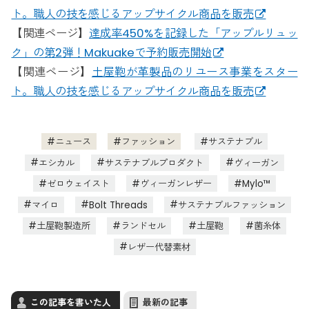
ト。職人の技を感じるアップサイクル商品を販売
【関連ページ】
達成率450%を記録した「アップルリュッ
ク」の第2弾！Makuakeで予約販売開始
【関連ページ】
土屋鞄が革製品のリユース事業をスター
ト。職人の技を感じるアップサイクル商品を販売
ニュース
ファッション
サステナブル
エシカル
サステナブルプロダクト
ヴィーガン
ゼロウェイスト
ヴィーガンレザー
Mylo™
マイロ
Bolt Threads
サステナブルファッション
土屋鞄製造所
ランドセル
土屋鞄
菌糸体
レザー代替素材
この記事を書いた人
最新の記事