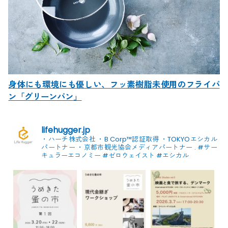
身体にも環境にも優しい、フッ素樹脂未使用のフライパ
ン「グリーンパン」
lifehugger.jp
・ハーチ株式会社
・B Corp™認証取得
・TOKYOエシカル
パートナー
・京都市観光協会メディアパートナー
.
#サー
キュラーエコノミー #ゼロウェイスト
#エシカル