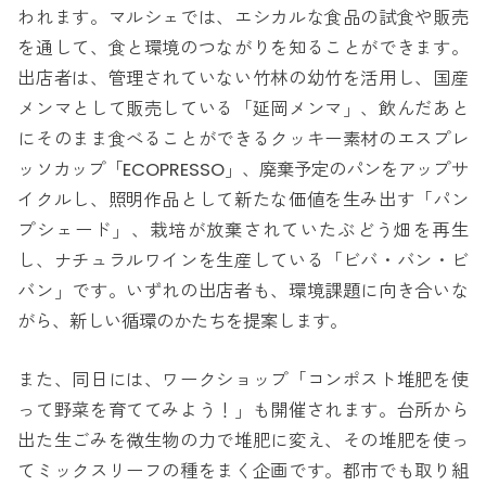
われます。マルシェでは、エシカルな食品の試食や販売
を通して、食と環境のつながりを知ることができます。
出店者は、管理されていない竹林の幼竹を活用し、国産
メンマとして販売している「延岡メンマ」、飲んだあと
にそのまま食べることができるクッキー素材のエスプレ
ッソカップ「ECOPRESSO」、廃棄予定のパンをアップサ
イクルし、照明作品として新たな価値を生み出す「パン
プシェード」、栽培が放棄されていたぶどう畑を再生
し、ナチュラルワインを生産している「ビバ・バン・ビ
バン」です。いずれの出店者も、環境課題に向き合いな
がら、新しい循環のかたちを提案します。
また、同日には、ワークショップ「コンポスト堆肥を使
って野菜を育ててみよう！」も開催されます。台所から
出た生ごみを微生物の力で堆肥に変え、その堆肥を使っ
てミックスリーフの種をまく企画です。都市でも取り組