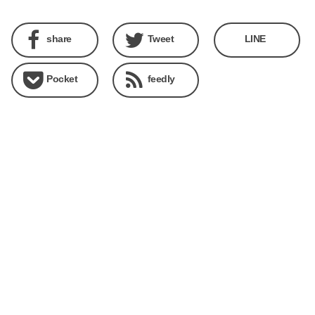
share
Tweet
LINE
Pocket
feedly