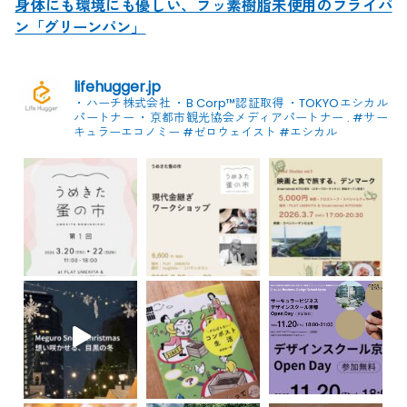
身体にも環境にも優しい、フッ素樹脂未使用のフライパ
ン「グリーンパン」
lifehugger.jp
・ハーチ株式会社
・B Corp™認証取得
・TOKYOエシカル
パートナー
・京都市観光協会メディアパートナー
.
#サー
キュラーエコノミー #ゼロウェイスト
#エシカル