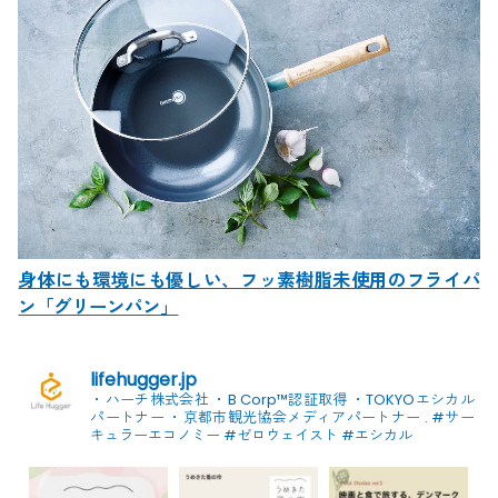
身体にも環境にも優しい、フッ素樹脂未使用のフライパ
ン「グリーンパン」
lifehugger.jp
・ハーチ株式会社
・B Corp™認証取得
・TOKYOエシカル
パートナー
・京都市観光協会メディアパートナー
.
#サー
キュラーエコノミー #ゼロウェイスト
#エシカル