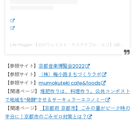
Life Hugger 【ゼロウェイスト・サステナブル・エコ】(@lifehugger.jp)がシェアした投稿
【参照サイト】
京都音楽博覧会2022
【参照サイト】
（株）梅小路まちづくりラボ
【参照サイト】
mumokuteki cafe&foods
【関連ページ】
堆肥作りは、料理作り。公共コンポスト
で地域を“発酵”させるサーキュラーエコノミー
【関連ページ】
【京都府 京都市】ごみの量がピーク時の
半分に！京都市のごみゼロ対策とは？