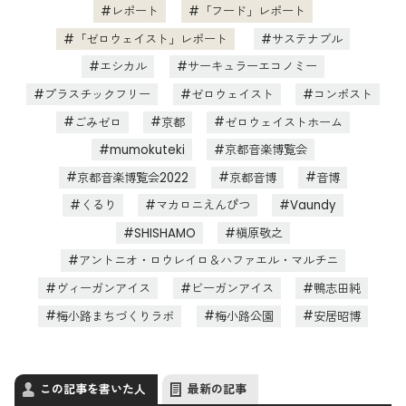
レポート
「フード」レポート
「ゼロウェイスト」レポート
サステナブル
エシカル
サーキュラーエコノミー
プラスチックフリー
ゼロウェイスト
コンポスト
ごみゼロ
京都
ゼロウェイストホーム
mumokuteki
京都音楽博覧会
京都音楽博覧会2022
京都音博
音博
くるり
マカロニえんぴつ
Vaundy
SHISHAMO
槇原敬之
アントニオ・ロウレイロ＆ハファエル・マルチニ
ヴィーガンアイス
ビーガンアイス
鴨志田純
梅小路まちづくりラボ
梅小路公園
安居昭博
この記事を書いた人
最新の記事