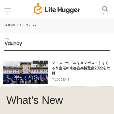
search
menu
HOME
タグ : Vaundy
TAG
Vaundy
フェスで生ごみをコンポスト！？く
レポート
るり主催の京都音楽博覧会2022を取
材
2022.10.18
What's New