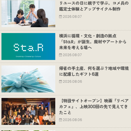
リユースの日に親子で学ぶ。コメ兵の
鑑定士体験とアップサイクル制作
2026.08.07
横浜に循環・文化・創造の拠点
「Sta.R」が誕生。廃材やアートから
未来を考える場へ
2026.08.07
帰省の手土産、何を選ぶ？地域や環境
に配慮したギフト6選
2026.08.06
【特設サイトオープン】映画『リペア
カフェ』、上映300回の先で見えてき
たこと
2026.08.06