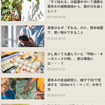
「すぐ枯れる」は猛暑のせい？過酷な
夏休みの植物栽培から、肩の力を抜く
ヒント
2026.08.05
善意はなぜ「ずれる」のか。熊本地震
で、買い物ができること
2026.08.05
少し高くても選んでいた「平飼い・オ
ーガニックの卵」。実は環境に
は・・・？
2026.07.30
夏休みの自由研究に。親子で1日で完
成する「SDGsゴミ・マップ」の作り
方
2026.07.30