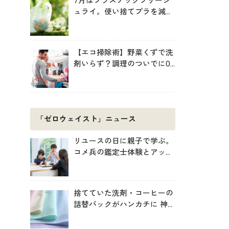
7月はプラスチックフリージ
ュライ。使い捨てプラを減ら
す暮らしの始め方
【エコ掃除術】野菜くずで洗
剤いらず？調理のついでに0
円掃除でキッチンをきれいに
「ゼロウェイスト」ニュース
リユースの日に親子で学ぶ。
コメ兵の鑑定士体験とアップ
サイクル制作
捨てていた洗剤・コーヒーの
詰替パックがハンカチに 神
戸「エコノバ」で回収スター
ト