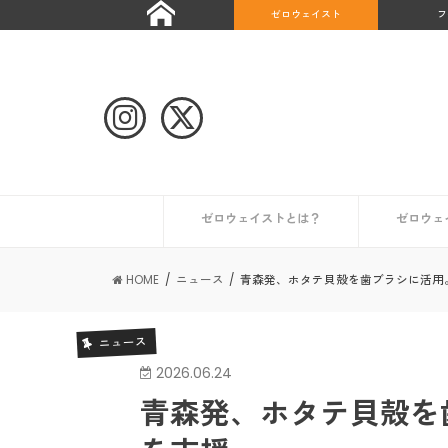
ゼロウェイスト
フ
ゼロウェイストとは？
ゼロウェ
自治体や団体のゼロウェイストな取り組み
ゼロウェイストなライフスタイルとは？
ゼロウェイストを始めたい人へ
ゼロウェイストな情報を集める
日本が抱える課題とは？
世界のゼロウェイスト宣言都市
日本のゼロウェイスト宣言都市
その他の
初めての
コンポス
キッチン
トイレ編
ギフト編
お風呂編
HOME
ニュース
青森発、ホタテ貝殻を歯ブラシに活用
ニュース
2026.06.24
青森発、ホタテ貝殻を