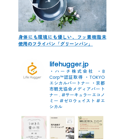
身体にも環境にも優しい、フッ素樹脂未
使用のフライパン「グリーンパン」
lifehugger.jp
・ハーチ株式会社
・B
Corp™認証取得
・TOKYO
エシカルパートナー
・京都
市観光協会メディアパート
ナー
.
#サーキュラーエコノ
ミー #ゼロウェイスト
#エ
シカル