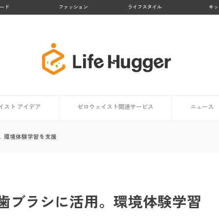
ード
ファッション
ライフスタイル
キッ
イスト アイデア
ゼロウェイスト関連サービス
ニュース
アイデア一覧
方向け
ト編
編
【大阪府】Osakaほかさんマップ
【徳島県 上勝町】日本のゼロウェイスト・タウン
【京都府 亀岡市】かめおかプラスチックごみゼロ宣
【熊本県 黒川温泉】地域コンポストプロジェクト
【鹿児島県 大崎市】リサイクル率No.１の町
【京都府 京都市】京都市のごみゼロ対策とは？
生活で役立つアプリ・マップまとめ
ゼロウェイストを体験する
。環境体験学習を支援
言
歯ブラシに活用。環境体験学習