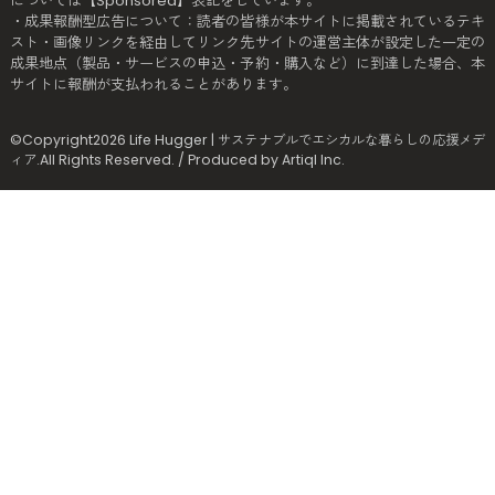
については【Sponsored】表記をしています。
・成果報酬型広告について：読者の皆様が本サイトに掲載されているテキ
スト・画像リンクを経由してリンク先サイトの運営主体が設定した一定の
成果地点（製品・サービスの申込・予約・購入など）に到達した場合、本
サイトに報酬が支払われることがあります。
©Copyright2026
Life Hugger | サステナブルでエシカルな暮らしの応援メデ
ィア
.All Rights Reserved. / Produced by
Artiql Inc.