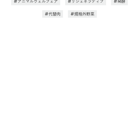
アニマルウェルフェア
リジェネラティブ
発酵
代替肉
規格外野菜