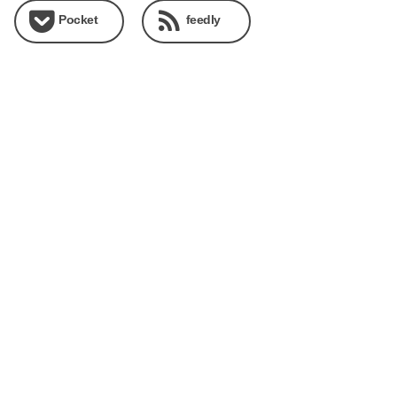
Pocket
feedly