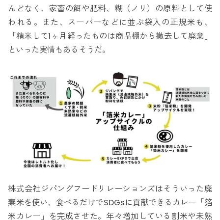
んどなく、家畜の餌や肥料、糊（ノリ）の原料として使
われる。また、スーパーなどに並ぶ袋入の正規米も、
「精米して1ヶ月経ったものは商品棚から撤去して廃棄」
といった実情もあるそうだ。
株式会社ジパングフードリレーションズはそういった廃
棄米を使い、食べるだけでSDGsに貢献できるカレー「箔
米カレー」を完成させた。年々増加している割米や未熟