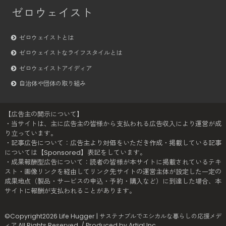
ゼロウェイスト
ゼロウェイストとは
ゼロウェイストなライフスタイルとは
ゼロウェイストアイディア
自治体や団体の取り組み
【広告主の開示について】
・当サイトは、主に広告主の皆様から支払われる広告収入により運営が成
り立っています。
・記事広告について：広告主より対価をいただき作成・掲載している記事
については【Sponsored】表記をしています。
・成果報酬型広告について：読者の皆様が本サイトに掲載されているテキ
スト・画像リンクを経由してリンク先サイトの運営主体が設定した一定の
成果地点（製品・サービスの申込・予約・購入など）に到達した場合、本
サイトに報酬が支払われることがあります。
©Copyright2026
Life Hugger | サステナブルでエシカルな暮らしの応援メデ
ィア
.All Rights Reserved. / Produced by
Artiql Inc.