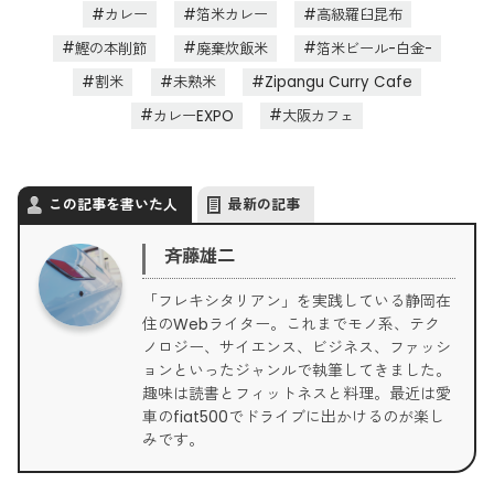
カレー
箔米カレー
高級羅臼昆布
鰹の本削節
廃棄炊飯米
箔米ビール-白金-
割米
未熟米
Zipangu Curry Cafe
カレーEXPO
大阪カフェ
この記事を書いた人
最新の記事
斉藤雄二
「フレキシタリアン」を実践している静岡在
住のWebライター。これまでモノ系、テク
ノロジー、サイエンス、ビジネス、ファッシ
ョンといったジャンルで執筆してきました。
趣味は読書とフィットネスと料理。最近は愛
車のfiat500でドライブに出かけるのが楽し
みです。