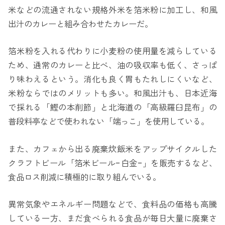
米などの流通されない規格外米を箔米粉に加工し、和風
出汁のカレーと組み合わせたカレーだ。
箔米粉を入れる代わりに小麦粉の使用量を減らしている
ため、通常のカレーと比べ、油の吸収率も低く、さっぱ
り味わえるという。消化も良く胃もたれしにくいなど、
米粉ならではのメリットも多い。和風出汁も、日本近海
で採れる「鰹の本削節」と北海道の「高級羅臼昆布」の
普段料亭などで使われない「端っこ」を使用している。
また、カフェから出る廃棄炊飯米をアップサイクルした
クラフトビール「箔米ビール-白金-」を販売するなど、
食品ロス削減に積極的に取り組んでいる。
異常気象やエネルギー問題などで、食料品の価格も高騰
している一方、まだ食べられる食品が毎日大量に廃棄さ