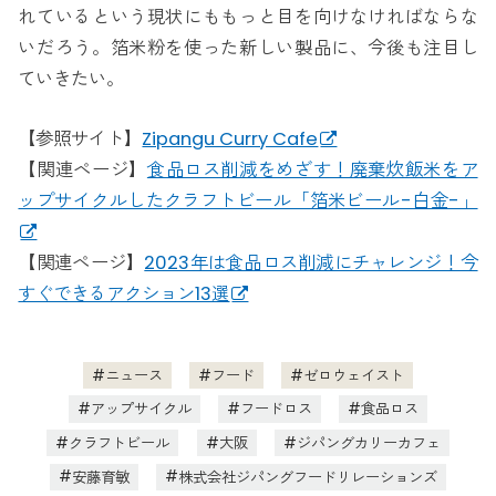
れているという現状にももっと目を向けなければならな
いだろう。箔米粉を使った新しい製品に、今後も注目し
ていきたい。
【参照サイト】
Zipangu Curry Cafe
【関連ページ】
食品ロス削減をめざす！廃棄炊飯米をア
ップサイクルしたクラフトビール「箔米ビール-白金-」
【関連ページ】
2023年は食品ロス削減にチャレンジ！今
すぐできるアクション13選
ニュース
フード
ゼロウェイスト
アップサイクル
フードロス
食品ロス
クラフトビール
大阪
ジパングカリーカフェ
安藤育敏
株式会社ジパングフードリレーションズ