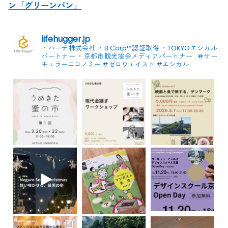
ン「グリーンパン」
lifehugger.jp
・ハーチ株式会社
・B Corp™認証取得
・TOKYOエシカル
パートナー
・京都市観光協会メディアパートナー
.
#サー
キュラーエコノミー #ゼロウェイスト
#エシカル