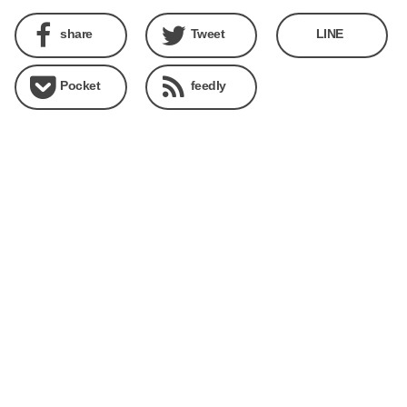
share
Tweet
LINE
Pocket
feedly