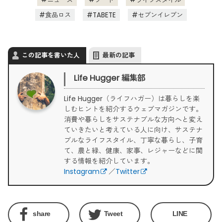
2025/2/5
バレンタインに贈りたい！編集部おすすめ
のこだわりギフトまとめ
食品ロス
TABETE
セブンイレブン
2025/1/10
【2025年】ヴィーガン食品を購入できる
通販サイトを比較！おすすめポイントからピックアップ
この記事を書いた人
最新の記事
2025/1/7
チョコレート検定プロフェッショナルおす
Life Hugger 編集部
すめ！エシカルなバレンタインチョコ＆お菓子まとめ
Life Hugger（ライフハガー）は暮らしを楽
しむヒントを紹介するウェブマガジンです。
2025/1/7
食レポ付き、バレンタインにぴったりのサ
消費や暮らしをサステナブルな方向へと変え
ていきたいと考えている人に向け、サステナ
ステナブルなチョコレート8選
ブルなライフスタイル、丁寧な暮らし、子育
て、農と緑、健康、家事、レジャーなどに関
する情報を紹介しています。
Instagram
／
Twitter
share
Tweet
LINE