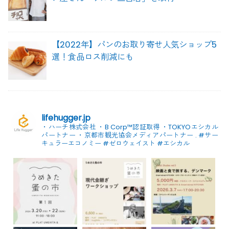
【2022年】パンのお取り寄せ人気ショップ5
選！食品ロス削減にも
lifehugger.jp
・ハーチ株式会社
・B Corp™認証取得
・TOKYOエシカル
パートナー
・京都市観光協会メディアパートナー
.
#サー
キュラーエコノミー #ゼロウェイスト
#エシカル