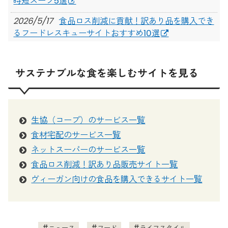
時短スープ5選
2026/5/17
食品ロス削減に貢献！訳あり品を購入でき
るフードレスキューサイトおすすめ10選
2026/3/24
【2026年3月】新規利用者向け！定期の食
材宅配・生協サービスのキャンペーンまとめ
サステナブルな食を楽しむサイトを見る
2025/7/14
日々の「食べる」が、未来を変える。PLAT
UMEKITAで見つめ直す、食のこれから
2025/7/3
【大阪】映画「0円キッチン」 × スペシャ
生協（コープ）のサービス一覧
ルディナーで食の未来を考える。Food Studies vol.2
食材宅配のサービス一覧
開催
ネットスーパーのサービス一覧
2025/6/17
スーパーにお米がない！品薄がつづく今、
食品ロス削減！訳あり品販売サイト一覧
選べる買い方まとめ
ヴィーガン向けの食品を購入できるサイト一覧
2025/4/30
母の日にぴったり！心も体も喜ぶ優しいス
イーツギフト11選
ニュース
フード
ライフスタイル