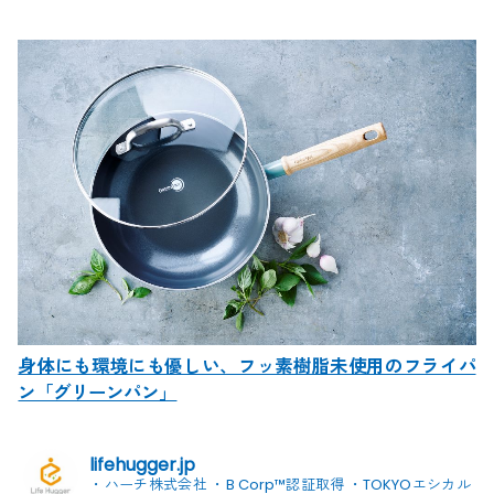
身体にも環境にも優しい、フッ素樹脂未使用のフライパ
ン「グリーンパン」
lifehugger.jp
・ハーチ株式会社
・B Corp™認証取得
・TOKYOエシカル