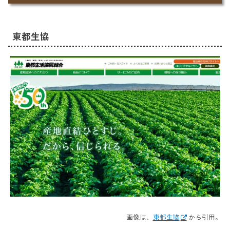
東都生協
画像は、
東都生協
から引用。