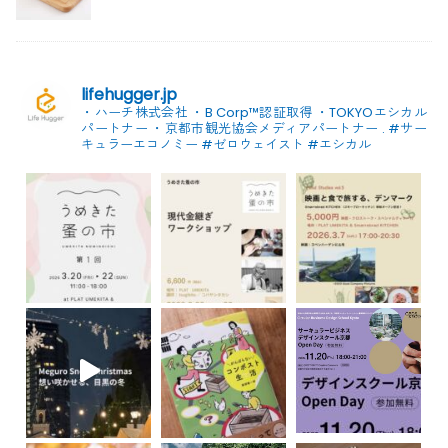
lifehugger.jp
・ハーチ株式会社
・B Corp™認証取得
・TOKYOエシカル
パートナー
・京都市観光協会メディアパートナー
.
#サー
キュラーエコノミー #ゼロウェイスト
#エシカル