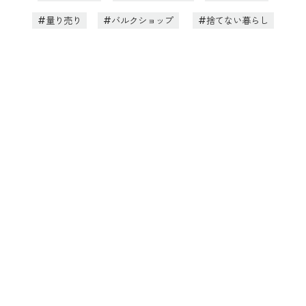
量り売り
バルクショップ
捨てない暮らし