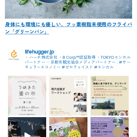
身体にも環境にも優しい、フッ素樹脂未使用のフライパ
ン「グリーンパン」
lifehugger.jp
・ハーチ株式会社
・B Corp™認証取得
・TOKYOエシカル
パートナー
・京都市観光協会メディアパートナー
.
#サー
キュラーエコノミー #ゼロウェイスト
#エシカル