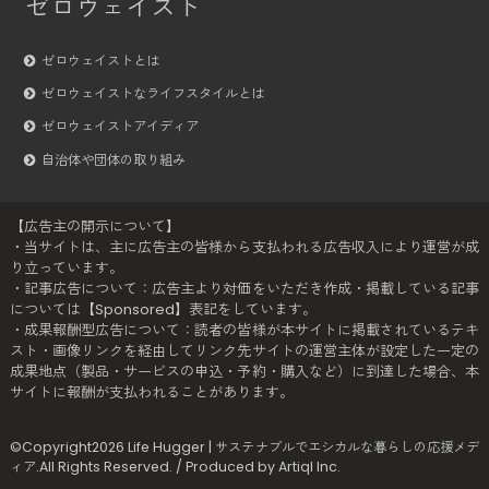
ゼロウェイスト
ゼロウェイストとは
ゼロウェイストなライフスタイルとは
ゼロウェイストアイディア
自治体や団体の取り組み
【広告主の開示について】
・当サイトは、主に広告主の皆様から支払われる広告収入により運営が成
り立っています。
・記事広告について：広告主より対価をいただき作成・掲載している記事
については【Sponsored】表記をしています。
・成果報酬型広告について：読者の皆様が本サイトに掲載されているテキ
スト・画像リンクを経由してリンク先サイトの運営主体が設定した一定の
成果地点（製品・サービスの申込・予約・購入など）に到達した場合、本
サイトに報酬が支払われることがあります。
©Copyright2026
Life Hugger | サステナブルでエシカルな暮らしの応援メデ
ィア
.All Rights Reserved. / Produced by
Artiql Inc.