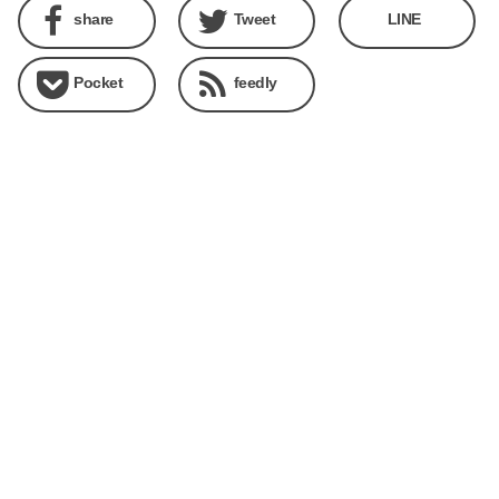
share
Tweet
LINE
Pocket
feedly