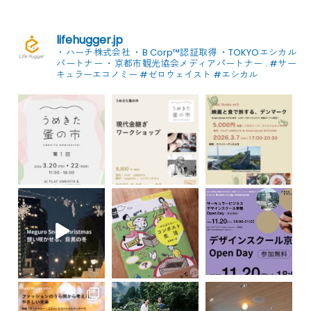
lifehugger.jp
・ハーチ株式会社
・B Corp™認証取得
・TOKYOエシカル
パートナー
・京都市観光協会メディアパートナー
.
#サー
キュラーエコノミー #ゼロウェイスト
#エシカル