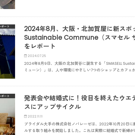
2024年8月、大阪・北加賀屋に新スポッ
レポート
Sustainable Commune（スマ
をレポート
2024.07.25
​​2024年8月9日、大阪の北加賀谷に誕生する「SMASELL Sust
ミューン）」は、人や環境にやさしい7つのショップとカフェが
発表会や結婚式に！役目を終えたウエ
レポート
スにアップサイクル
2022.11.11
ブライダル大手の株式会社ノバレーゼは、2022年10月20日
ルする取り組みを開始しました。これは実際に結婚式で新婦が