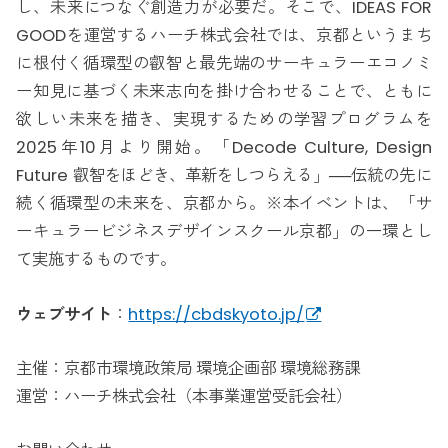
し、未来につなぐ創造力が必要だ。そこで、IDEAS FOR
GOODを運営するハーチ株式会社では、京都というまち
に根付く循環型の叡智と最先端のサーキュラーエコノミ
ー知見に基づく未来志向を掛け合わせることで、ともに
欲しい未来を描き、実現するための学習プログラムを
2025年10月より開始。「Decode Culture, Design
Future 叡智をほどき、革新をしつらえる」──伝統の先に
続く循環型の未来を、京都から。※本イベントは、「サ
ーキュラービジネスデザインスクール京都」の一環とし
て実施するものです。
ウェブサイト
：
https://cbdskyoto.jp/
主催：京都市環境政策局 環境企画部 環境総務課
運営：ハーチ株式会社（本事業運営受託会社）