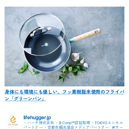
身体にも環境にも優しい、フッ素樹脂未使用のフライパ
ン「グリーンパン」
lifehugger.jp
・ハーチ株式会社
・B Corp™認証取得
・TOKYOエシカル
パートナー
・京都市観光協会メディアパートナー
.
#サー