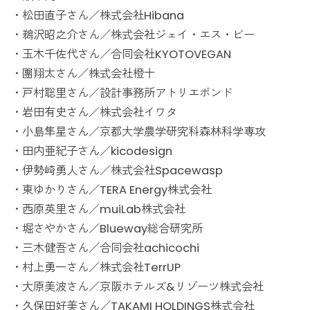
・松田直子さん／株式会社Hibana
・鵜沢昭之介さん／株式会社ジェイ・エス・ビー
・玉木千佐代さん／合同会社KYOTOVEGAN
・團翔太さん／株式会社橙十
・戸村聡里さん／設計事務所アトリエボンド
・岩田有史さん／株式会社イワタ
・小島隼星さん／京都大学農学研究科森林科学専攻
・田内亜紀子さん／kicodesign
・伊勢崎勇人さん／株式会社Spacewasp
・東ゆかりさん／TERA Energy株式会社
・西原英里さん／muiLab株式会社
・堀さやかさん／Blueway総合研究所
・三木健吾さん／合同会社achicochi
・村上勇一さん／株式会社TerrUP
・大原美波さん／京阪ホテルズ&リゾーツ株式会社
・久保田好美さん／TAKAMI HOLDINGS株式会社