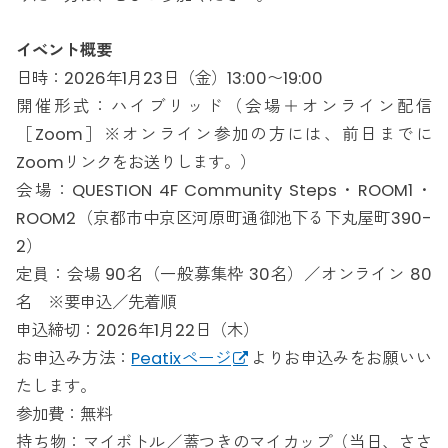
イベント概要
日時：2026年1月23日（金）13:00〜19:00
開催形式：ハイブリッド（会場＋オンライン配信
［Zoom］※オンライン参加の方には、前日までに
Zoomリンクをお送りします。）
会場：QUESTION 4F Community Steps・ROOM1・
ROOM2（京都市中京区河原町通御池下る下丸屋町390-
2）
定員：会場 90名（一般募集枠 30名）／オンライン 80
名 ※要申込／先着順
申込締切：2026年1月22日（木）
お申込み方法：
Peatixページ
よりお申込みをお願いい
たします。
参加費：無料
持ち物：マイボトル／蓋つきのマイカップ（当日、ささ