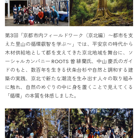
第3回「京都市内フィールドワーク（京北編）〜都市を支
えた里山の循環叡智を学ぶ〜」では、平安京の時代から
木材供給地として都を支えてきた京北地域を舞台に、ソ
ーシャルカンパニー ROOTS 曽 緋蘭氏、中山 慶氏のガイ
ドのもと、数百年を生きる伏条台杉や自然と調和する建
築の実践、京北で新たな潮流を生み出す人々の取り組み
に触れ、自然のめぐりの中に身を置くことで見えてくる
「循環」の本質を体感しました。