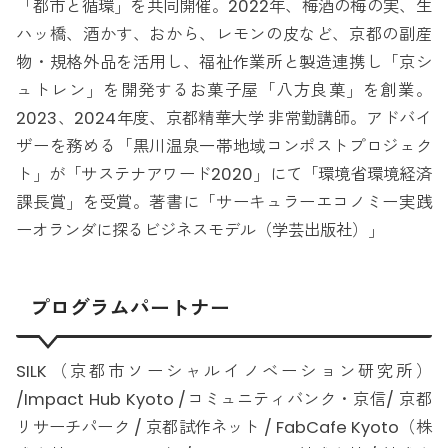
「都市と循環」を共同開催。2022年、梅酒の梅の実、生
ハッ橋、酒かす、おから、レモンの皮など、京都の副産
物・規格外品を活用し、福祉作業所と製造連携し「京シ
ュトレン」を開発するお菓子屋「八方良菓」を創業。
2023、2024年度、京都精華大学 非常勤講師。アドバイ
ザーを務める「黒川温泉一帯地域コンポストプロジェク
ト」が「サステナアワード2020」にて「環境省環境経済
課長賞」を受賞。著書に「サーキュラーエコノミー実践
ーオランダに探るビジネスモデル（学芸出版社）」
プログラムパートナー
SILK（京都市ソーシャルイノベーション研究所）
/Impact Hub Kyoto /コミュニティバンク・京信/ 京都
リサーチパーク / 京都試作ネット / FabCafe Kyoto（株