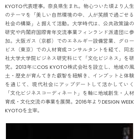
KYOTO代表理事。奈良県生まれ。物心ついた頃より人生
のテーマを「美しい自然環境の中、人が笑顔で過ごせる
社会の構築」と据えて活動。大学時代は、公共政策論の
研究や内閣府国際青年交流事業フィンランド派遣団に参
加。大阪ガス（京都）でのエネルギー設備営業、グロー
ビス（東京）での人材育成コンサルタントを経て、同志
社大学大学院ビジネス研究科にて「文化ビジネス」を研
究。2013年にCOS KYOTO株式会社を設立し、地域の風
土・歴史が育んてきた叡智を紐解き、インプットと体験
を通じて、現代社会にアップデートして活かしていく
「文化ビジネスコーディネート」を軸に地域創生・人材
育成・文化交流の事業を展開。2016年よりDESIGN WEEK
KYOTOを主宰。