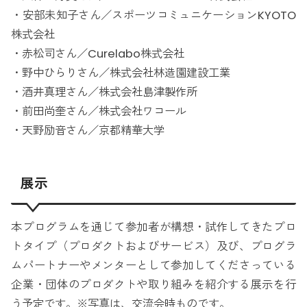
・安部未知子さん／スポーツコミュニケーションKYOTO
株式会社
・赤松司さん／Curelabo株式会社
・野中ひらりさん／株式会社林造園建設工業
・酒井真理さん／株式会社島津製作所
・前田尚奎さん／株式会社ワコール
・天野励音さん／京都精華大学
展示
本プログラムを通じて参加者が構想・試作してきたプロ
トタイプ（プロダクトおよびサービス）及び、プログラ
ムパートナーやメンターとして参加してくださっている
企業・団体のプロダクトや取り組みを紹介する展示を行
う予定です。※写真は、交流会時ものです。