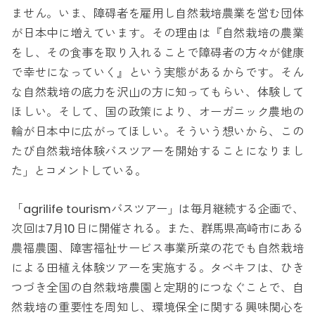
ません。いま、障碍者を雇用し自然栽培農業を営む団体
が日本中に増えています。その理由は『自然栽培の農業
をし、その食事を取り入れることで障碍者の方々が健康
で幸せになっていく』という実態があるからです。そん
な自然栽培の底力を沢山の方に知ってもらい、体験して
ほしい。そして、国の政策により、オーガニック農地の
輪が日本中に広がってほしい。そういう想いから、この
たび自然栽培体験バスツアーを開始することになりまし
た」とコメントしている。
「agrilife tourismバスツアー」は毎月継続する企画で、
次回は7月10日に開催される。また、群馬県高崎市にある
農福農園、障害福祉サービス事業所菜の花でも自然栽培
による田植え体験ツアーを実施する。タベキフは、ひき
つづき全国の自然栽培農園と定期的につなぐことで、自
然栽培の重要性を周知し、環境保全に関する興味関心を