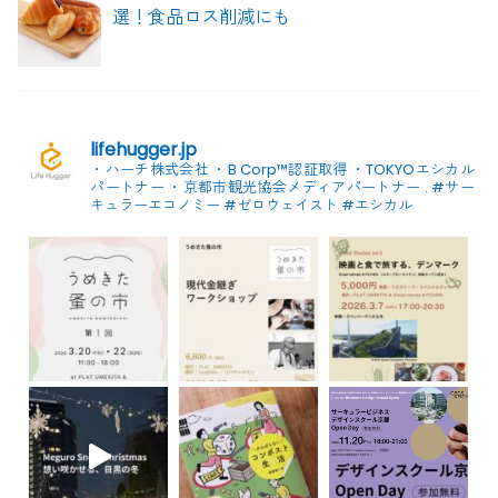
選！食品ロス削減にも
lifehugger.jp
・ハーチ株式会社
・B Corp™認証取得
・TOKYOエシカル
パートナー
・京都市観光協会メディアパートナー
.
#サー
キュラーエコノミー #ゼロウェイスト
#エシカル