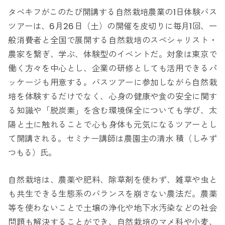
タベキフがこのたび開講する自然栽培農業の1日体験バス
ツアーは、6月26日（土）の開催を皮切りに毎月1回、一
般消費者と全国で展開する自然栽培のスペシャリスト・
農家を繋ぎ、学ぶ、体験型のイベントだ。対象は東京で
働く方々を中心とし、企業の研修としても活用できるパ
ッケージも用意する。バスツアーに参加しながら自然栽
培を体験するだけでなく、心身の健康や食の安全に関す
る知識や「脱炭素」を含む環境保全についても学び、太
陽と土に触れることで心も身体も元気になるツアーとし
て開講される。セミナー講師は農園主の清水 積（しみず
つもる）氏。
自然栽培は、農薬や肥料、除草剤を使わず、雑草や虫と
も共生できる生態系のバランスを崩さない農法だ。農薬
等を使わないことで土壌の浄化や地下水汚染などの社会
問題も解決することができ、自然栽培のマメ科や小麦、