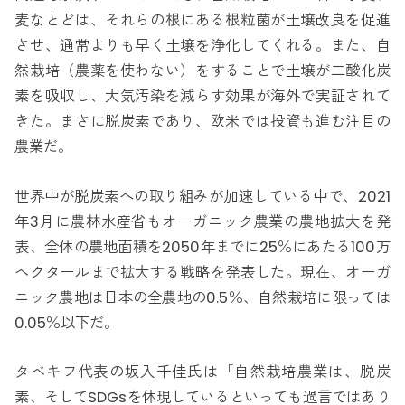
麦なとどは、それらの根にある根粒菌が土壌改良を促進
させ、通常よりも早く土壌を浄化してくれる。また、自
然栽培（農薬を使わない）をすることで土壌が二酸化炭
素を吸収し、大気汚染を減らす効果が海外で実証されて
きた。まさに脱炭素であり、欧米では投資も進む注目の
農業だ。
世界中が脱炭素への取り組みが加速している中で、2021
年3月に農林水産省もオーガニック農業の農地拡大を発
表、全体の農地面積を2050年までに25％にあたる100万
ヘクタールまで拡大する戦略を発表した。現在、オーガ
ニック農地は日本の全農地の0.5％、自然栽培に限っては
0.05％以下だ。
タベキフ代表の坂入千佳氏は「自然栽培農業は、脱炭
素、そしてSDGsを体現しているといっても過言ではあり