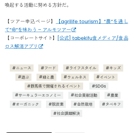
喚起する活動に努める方針だ。
【ツアー申込ページ】
【agrilife tourism】”農”を通し
て”命”を味わう – アルモツアー
【コーポレートサイト】
[公式] tabekifu食メディア/食品
ロス解消アプリ
ニュース
フード
ライフスタイル
キッズ
遊ぶ
緑と農
ウェルネス
イベント
群馬県で開催されるイベント
SDGs
サーキュラーエコノミー
社会貢献活動
農業
オーガニック
脱炭素
自然栽培
タベキフ
社会課題解決