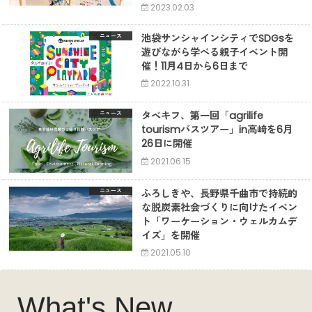
2023.02.03
池袋サンシャインシティでSDGsを
ニュース
遊びながら学べる親子イベント開
催！11月4日から6日まで
2022.10.31
タベキフ、第一回「agrilife
ニュース
tourismバスツアー」in高崎を6月
26日に開催
2021.06.15
ふろしきや、長野県千曲市で持続的
ニュース
な脱炭素社会づくりに向けたイベン
ト「ワーケーション・ウェルカムデ
イズ」を開催
2021.05.10
What's New