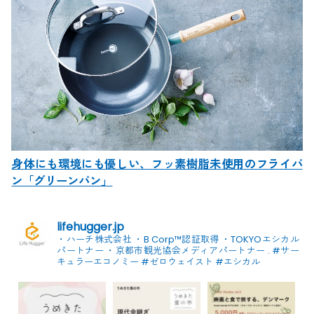
身体にも環境にも優しい、フッ素樹脂未使用のフライパ
ン「グリーンパン」
lifehugger.jp
・ハーチ株式会社
・B Corp™認証取得
・TOKYOエシカル
パートナー
・京都市観光協会メディアパートナー
.
#サー
キュラーエコノミー #ゼロウェイスト
#エシカル