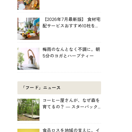
ルキット活用術
【2026年7月最新版】 食材宅
配サービスおすすめ10社を比
較！共働き・子育て・ひとり
暮らしに最適な選び方
梅雨のなんとなく不調に。朝
5分のヨガとハーブティー
「フード」ニュース
コーヒー屋さんが、なぜ森を
育てるの？ ― スターバック
スがみなかみ町で始めた「捨
てない」プロジェクト
食品ロスを地域の支えに。イ