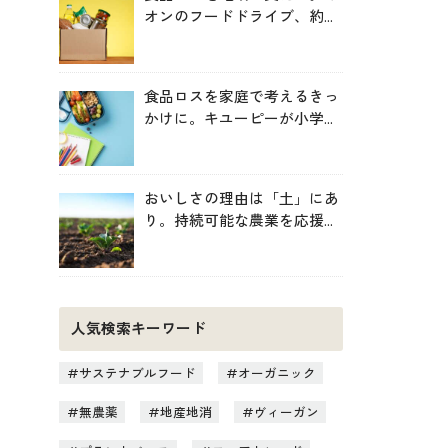
オンのフードドライブ、約
246トンを地域へ寄贈
食品ロスを家庭で考えるきっ
かけに。キユーピーが小学生
向け無料教材を提供
おいしさの理由は「土」にあ
り。持続可能な農業を応援す
る新しいお買い物のヒント
人気検索キーワード
サステナブルフード
オーガニック
無農薬
地産地消
ヴィーガン