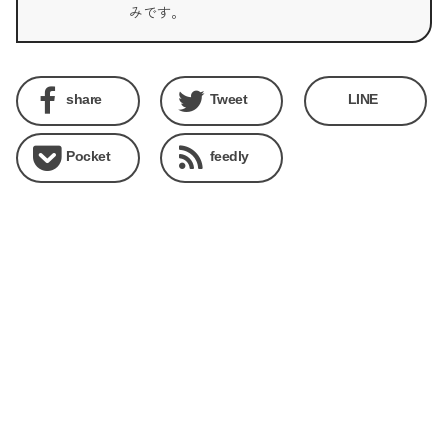
みです。
share
Tweet
LINE
Pocket
feedly