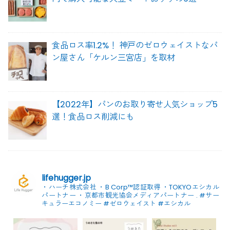
食品ロス率1.2%！ 神戸のゼロウェイストなパ
ン屋さん「ケルン三宮店」を取材
【2022年】パンのお取り寄せ人気ショップ5
選！食品ロス削減にも
lifehugger.jp
・ハーチ株式会社
・B Corp™認証取得
・TOKYOエシカル
パートナー
・京都市観光協会メディアパートナー
.
#サー
キュラーエコノミー #ゼロウェイスト
#エシカル