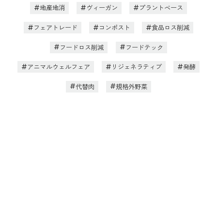
地産地消
ヴィーガン
プラントベース
フェアトレード
コンポスト
食品ロス削減
フードロス削減
フードテック
アニマルウェルフェア
リジェネラティブ
発酵
代替肉
規格外野菜