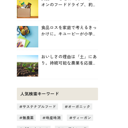
オンのフードドライブ、約
246トンを地域へ寄贈
食品ロスを家庭で考えるきっ
かけに。キユーピーが小学生
向け無料教材を提供
おいしさの理由は「土」にあ
り。持続可能な農業を応援す
る新しいお買い物のヒント
人気検索キーワード
サステナブルフード
オーガニック
無農薬
地産地消
ヴィーガン