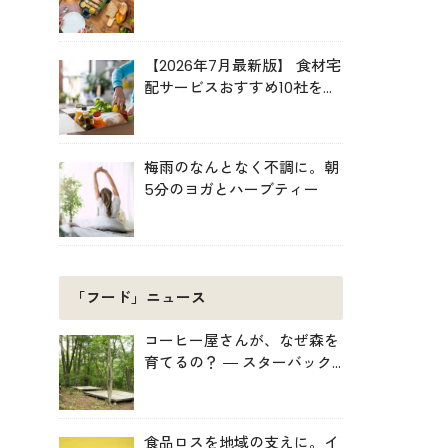
ルキット活用術
【2026年7月最新版】 食材宅
配サービスおすすめ10社を比
較！共働き・子育て・ひとり
暮らしに最適な選び方
梅雨のなんとなく不調に。朝
5分のヨガとハーブティー
「フード」ニュース
コーヒー屋さんが、なぜ森を
育てるの？ ― スターバック
スがみなかみ町で始めた「捨
てない」プロジェクト
食品ロスを地域の支えに。イ