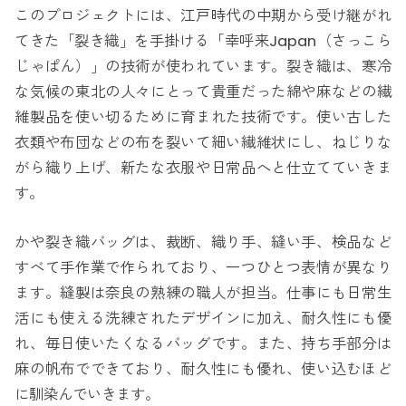
このプロジェクトには、江戸時代の中期から受け継がれ
てきた「裂き織」を手掛ける「幸呼来Japan（さっこら
じゃぱん）」の技術が使われています。裂き織は、寒冷
な気候の東北の人々にとって貴重だった綿や麻などの繊
維製品を使い切るために育まれた技術です。使い古した
衣類や布団などの布を裂いて細い繊維状にし、ねじりな
がら織り上げ、新たな衣服や日常品へと仕立てていきま
す。
かや裂き織バッグは、裁断、織り手、縫い手、検品など
すべて手作業で作られており、一つひとつ表情が異なり
ます。縫製は奈良の熟練の職人が担当。仕事にも日常生
活にも使える洗練されたデザインに加え、耐久性にも優
れ、毎日使いたくなるバッグです。また、持ち手部分は
麻の帆布でできており、耐久性にも優れ、使い込むほど
に馴染んでいきます。