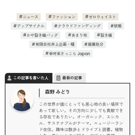
ニュース
ファッション
ゼロウェイスト
アップサイクル
クラウドファンディング
蚊帳
かや裂き織バッグ
あまり布
裂き織
有限会社井上企画・幡
廃棄処分
幸呼来さっこら Japan
この記事を書いた人
最新の記事
森野 みどり
この世界が誰にとっても居心地の良い場所で
あって欲しい。その方向に少しでも貢献でき
る存在でありたい。オーガニック、エシカ
ル、サステナブルがテーマ。ニュージーラン
ド在住。趣味は散歩とドライブと読書。植物