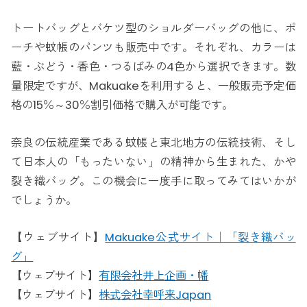
トートバッグとバケツ型のショルダーバッグの他に、ポ
ーチや蚊帳のパンツも販売中です。それぞれ、カラーは
藍・ぶどう・香色・つるばみの4色から選択できます。数
量限定ですが、Makuakeを利用すると、一般販売予定価
格の15％～30％割引価格で購入が可能です。
奈良の伝統産業である蚊帳と東北地方の伝統技術、そし
て日本人の「もったいない」の精神から生まれた、かや
裂き織バッグ。この機会に一度手に取ってみてはいかが
でしょうか。
【ウェブサイト】
Makuake公式サイト｜「裂き織バッ
グ」
【ウェブサイト】
有限会社井上企画・幡
【ウェブサイト】
株式会社幸呼来Japan