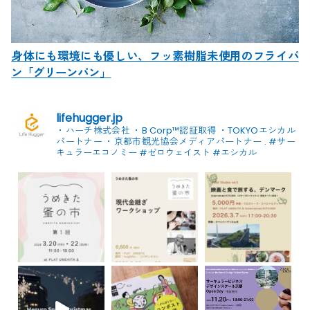
身体にも環境にも優しい、フッ素樹脂未使用のフライパ
ン「グリーンパン」
lifehugger.jp
・ハーチ株式会社
・B Corp™認証取得
・TOKYOエシカル
パートナー
・京都市観光協会メディアパートナー
.
#サー
キュラーエコノミー #ゼロウェイスト
#エシカル