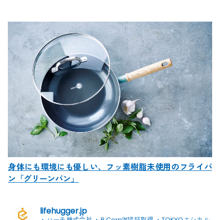
身体にも環境にも優しい、フッ素樹脂未使用のフライパ
ン「グリーンパン」
lifehugger.jp
・ハーチ株式会社
・B Corp™認証取得
・TOKYOエシカル