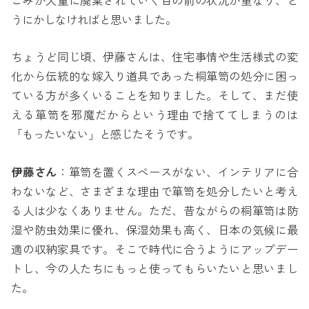
ごみが大量に廃棄されていく目の前の状況が重なり、ど
うにかしなければと思いました。
ちょうど同じ頃、伊藤さんは、住宅事情や生活様式の変
化から伝統的な嫁入り道具であった桐箪笥の処分に困っ
ている方が多くいることを知りました。そして、まだ使
える箪笥を邪魔だからという理由で捨ててしまうのは
「もったいない」と感じたそうです。
伊藤さん
：箪笥を置くスペースがない、インテリアに合
わないなど、さまざまな理由で箪笥を処分したいと考え
る人は少なくありません。ただ、昔ながらの桐箪笥は防
湿や防虫効果に優れ、保湿効果も高く、日本の気候に最
適の収納家具です。そこで時代に合うようにアップデー
トし、今の人たちにもっと使ってもらいたいと思いまし
た。