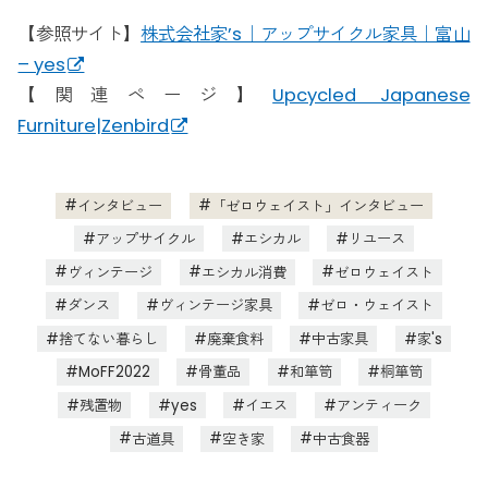
【参照サイト】
株式会社家’s｜アップサイクル家具｜富山
– yes
【関連ページ】
Upcycled Japanese
Furniture|Zenbird
インタビュー
「ゼロウェイスト」インタビュー
アップサイクル
エシカル
リユース
ヴィンテージ
エシカル消費
ゼロウェイスト
ダンス
ヴィンテージ家具
ゼロ・ウェイスト
捨てない暮らし
廃棄食料
中古家具
家's
MoFF2022
骨董品
和箪笥
桐箪笥
残置物
yes
イエス
アンティーク
古道具
空き家
中古食器