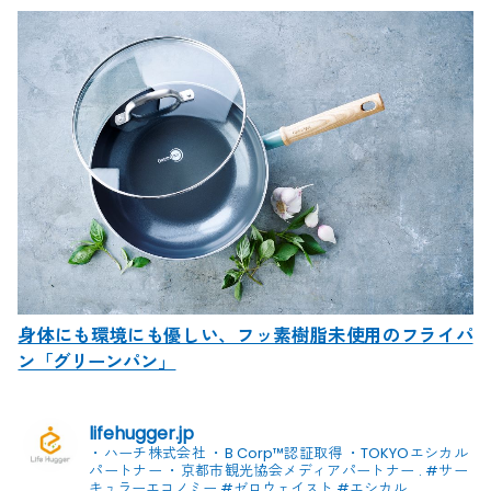
身体にも環境にも優しい、フッ素樹脂未使用のフライパ
ン「グリーンパン」
lifehugger.jp
・ハーチ株式会社
・B Corp™認証取得
・TOKYOエシカル
パートナー
・京都市観光協会メディアパートナー
.
#サー
キュラーエコノミー #ゼロウェイスト
#エシカル