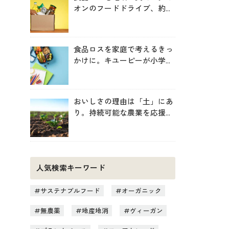
オンのフードドライブ、約
246トンを地域へ寄贈
食品ロスを家庭で考えるきっ
かけに。キユーピーが小学生
向け無料教材を提供
おいしさの理由は「土」にあ
り。持続可能な農業を応援す
る新しいお買い物のヒント
人気検索キーワード
サステナブルフード
オーガニック
無農薬
地産地消
ヴィーガン