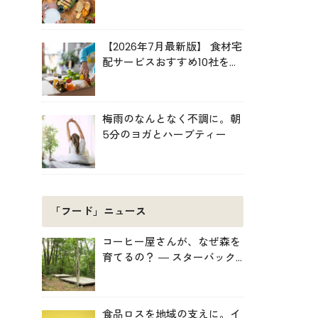
ルキット活用術
【2026年7月最新版】 食材宅
配サービスおすすめ10社を比
較！共働き・子育て・ひとり
暮らしに最適な選び方
梅雨のなんとなく不調に。朝
5分のヨガとハーブティー
「フード」ニュース
コーヒー屋さんが、なぜ森を
育てるの？ ― スターバック
スがみなかみ町で始めた「捨
てない」プロジェクト
食品ロスを地域の支えに。イ