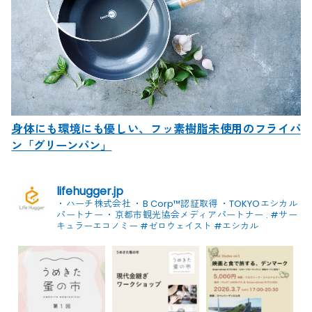
身体にも環境にも優しい、フッ素樹脂未使用のフライパ
ン「グリーンパン」
lifehugger.jp
・ハーチ株式会社
・B Corp™認証取得
・TOKYOエシカル
パートナー
・京都市観光協会メディアパートナー
.
#サー
キュラーエコノミー #ゼロウェイスト
#エシカル