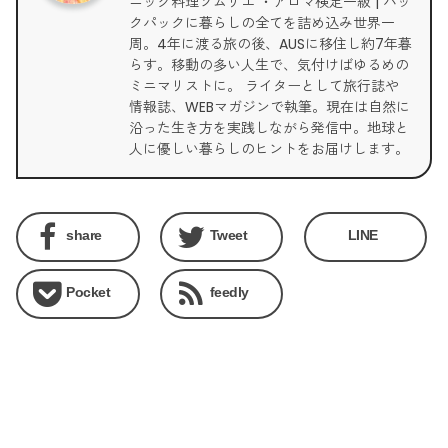
ニック料理ソムリエ ・アロマ検定一級 | バッ
クパックに暮らしの全てを詰め込み世界一
周。4年に渡る旅の後、AUSに移住し約7年暮
らす。移動の多い人生で、気付けばゆるめの
ミニマリストに。 ライターとして旅行誌や
情報誌、WEBマガジンで執筆。現在は自然に
沿った生き方を実践しながら発信中。地球と
人に優しい暮らしのヒントをお届けします。
share
Tweet
LINE
Pocket
feedly