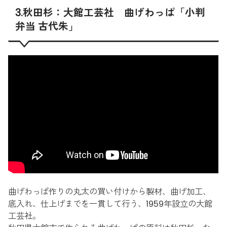
3.秋田杉：大館工芸社 曲げわっぱ「小判
弁当 古代朱」
曲げわっぱ作りの丸太の買い付けから製材、曲げ加工、
底入れ、仕上げまでを一貫して行う、1959年設立の大館
工芸社。