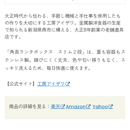
大正時代から伝わる、手廻し機械と手仕事を併用したも
の作りを大切にする工房アイザワ。金属製洋食器の生産
で知られる新潟県燕市に構える、大正11年創業の老舗道具
店です。
「角長ランチボックス スリム２段」は、蓋も容器もス
テンレス製。錆びにくく丈夫、色や匂い移りもなく、ス
ッキリ洗えるため、毎日快適に使えます。
【公式サイト】
工房アイザワ
商品の詳細を見る：
楽天
Amazon
Yahoo